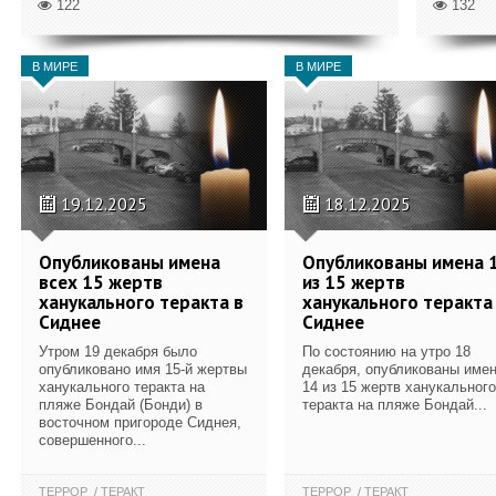
122
132
В МИРЕ
В МИРЕ
19.12.2025
18.12.2025
Опубликованы имена
Опубликованы имена 
всех 15 жертв
из 15 жертв
ханукального теракта в
ханукального теракта
Сиднее
Сиднее
Утром 19 декабря было
По состоянию на утро 18
опубликовано имя 15-й жертвы
декабря, опубликованы име
ханукального теракта на
14 из 15 жертв ханукального
пляже Бондай (Бонди) в
теракта на пляже Бондай...
восточном пригороде Сиднея,
совершенного...
ТЕРРОР
ТЕРАКТ
ТЕРРОР
ТЕРАКТ