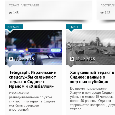
ТЕРАКТ
АВСТРАЛИЯ
АВСТРАЛ
145
142
ИЗРАИЛЬ
В МИРЕ
15.12.2025
15.12.2025
Telegraph: Израильские
Ханукальный теракт в
спецслужбы связывают
Сиднее: данные о
теракт в Сиднее с
жертвах и убийцах
Ираном и «Хизбаллой»
Во время празднования
Хануки в пригороде Сиднея
Израильские
убиты не менее 15 человек,
разведывательные службы
более 40 ранены. Один из
считают, что теракт в Сиднее
террористов застрелен, дру
мог быть совершен
тяжело...
иностранной...