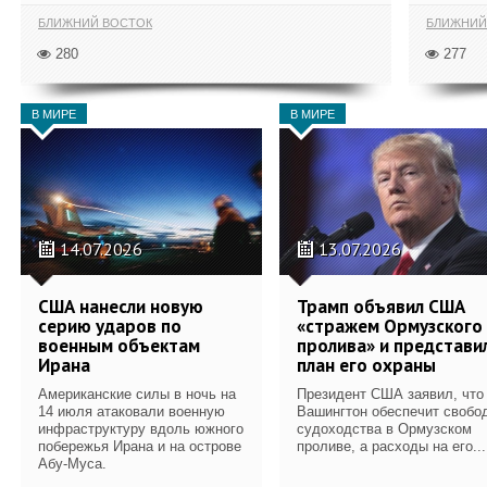
БЛИЖНИЙ ВОСТОК
БЛИЖНИЙ
280
277
В МИРЕ
В МИРЕ
14.07.2026
13.07.2026
США нанесли новую
Трамп объявил США
серию ударов по
«стражем Ормузского
военным объектам
пролива» и представи
Ирана
план его охраны
Американские силы в ночь на
Президент США заявил, что
14 июля атаковали военную
Вашингтон обеспечит свобо
инфраструктуру вдоль южного
судоходства в Ормузском
побережья Ирана и на острове
проливе, а расходы на его...
Абу-Муса.