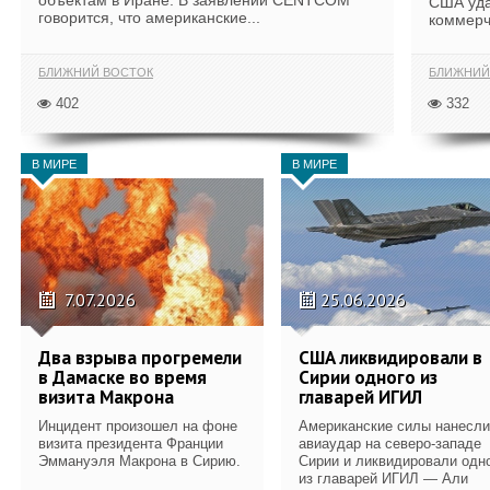
объектам в Иране. В заявлении CENTCOM
США уда
говорится, что американские...
коммерч
БЛИЖНИЙ ВОСТОК
БЛИЖНИЙ
402
332
В МИРЕ
В МИРЕ
7.07.2026
25.06.2026
Два взрыва прогремели
США ликвидировали в
в Дамаске во время
Сирии одного из
визита Макрона
главарей ИГИЛ
Инцидент произошел на фоне
Американские силы нанесли
визита президента Франции
авиаудар на северо-западе
Эммануэля Макрона в Сирию.
Сирии и ликвидировали одн
из главарей ИГИЛ — Али