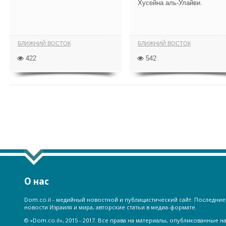
Хусейна аль-Улайви.
БЛИЖНИЙ ВОСТОК
БЛИЖНИЙ ВОСТОК
422
542
ПОКАЗАТЬ ЕЩЁ ПО ТЕГУ "БЛИЖНИЙ 
О нас
Dom.co.il - медийный новостной и публицистический сайт. Последние
новости Израиля и мира, авторские статьи в медиа-формате.
© «Dom.co.il», 2015 - 2017. Все права на материалы, опубликованные н