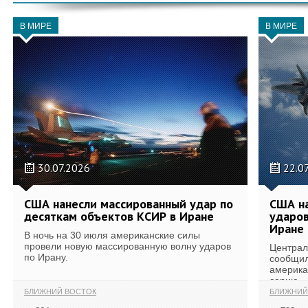
В МИРЕ
В МИРЕ
30.07.2026
22.0
США нанесли массированный удар по
США н
десяткам объектов КСИР в Иране
ударов
Иране
В ночь на 30 июля американские силы
провели новую массированную волну ударов
Централ
по Ирану.
сообщил
америка
серию...
БЛИЖНИЙ ВОСТОК
БЛИЖНИЙ