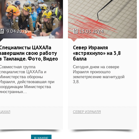
9.04.2025
13.03.2024
Специалисты ЦАХАЛа
Север Израиля
завершили свою работу
«встряхнуло» на 3,8
в Таиланде. Фото, Видео
балла
Совместная группа
Сегодня днем на севере
специалистов ЦАХАЛа и
Израиля произошло
Министерства обороны
землетрясение магнитудой
Израиля, действовавшая при
3,8.
координации Министерства
иностранных...
ЦАХАЛ
СЕВЕР ИЗРАИЛЯ
В МИРЕ