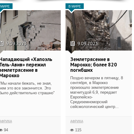
 МИРЕ
В МИРЕ
9.09.2023
9.09.2023
Нападающий «Хапоэль
Землетрясение в
Тель-Авив» пережил
Марокко; более 820
землетрясение в
погибших
Марокко
Поздно вечером в пятницу, 8
сентября, в Марокко
"Мы начали бежать, не зная,
произошло землетрясение
чем это все закончится. Это
магнитудой 6,9, передает
было действительно страшно"
Европейско-
Средиземноморский
сейсмологический центр...
АФРИКА
АФРИКА
94
115