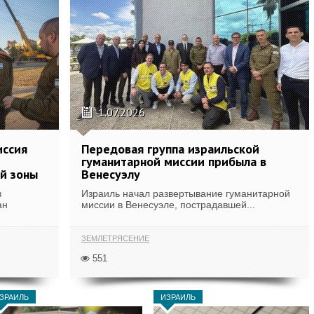
1.07.2026
иссия
Передовая группа израильской
гуманитарной миссии прибыла в
й зоны
Венесуэлу
в
Израиль начал развертывание гуманитарной
ан
миссии в Венесуэле, пострадавшей...
ЗЕМЛЕТРЯСЕНИЕ
551
ЗРАИЛЬ
ИЗРАИЛЬ