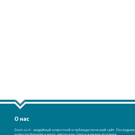
О нас
Dom.co.il - медийный новостной и публицистический сайт. Последние
новости Израиля и мира, авторские статьи в медиа-формате.