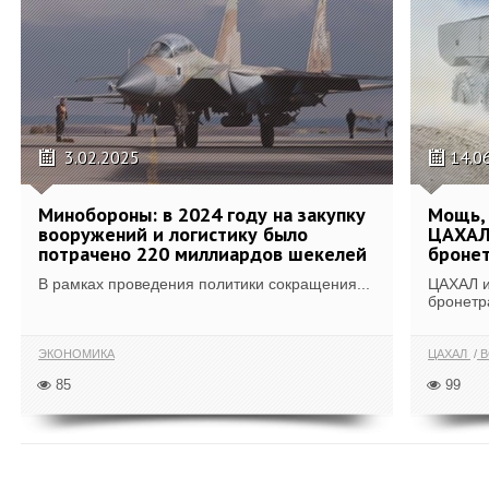
3.02.2025
14.0
Минобороны: в 2024 году на закупку
Мощь, 
вооружений и логистику было
ЦАХАЛ
потрачено 220 миллиардов шекелей
бронет
В рамках проведения политики сокращения...
ЦАХАЛ и
бронетр
ЭКОНОМИКА
ЦАХАЛ
В
85
99
ПОКАЗАТЬ ЕЩЁ ПО ТЕГУ "МИНИСТЕРСТВО ОБ