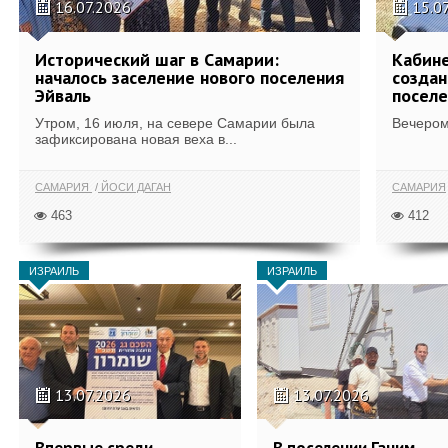
16.07.2026
15.0
Исторический шаг в Самарии:
Кабине
началось заселение нового поселения
создан
Эйваль
поселе
Утром, 16 июля, на севере Самарии была
Вечером
зафиксирована новая веха в...
САМАРИЯ
ЙОСИ ДАГАН
САМАРИЯ
463
412
ИЗРАИЛЬ
ИЗРАИЛЬ
13.07.2026
13.07.2026
Впервые среди
В поселении Ганим,