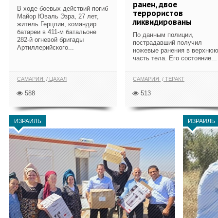
ранен, двое
В ходе боевых действий погиб
террористов
Майор Юваль Эзра, 27 лет,
ликвидированы
житель Герцлии, командир
батареи в 411-м батальоне
По данным полиции,
282-й огневой бригады
пострадавший получил
Артиллерийского...
ножевые ранения в верхню
часть тела. Его состояние...
САМАРИЯ
ЦАХАЛ
САМАРИЯ
ТЕРАКТ
588
513
ИЗРАИЛЬ
ИЗРАИЛЬ