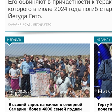
Его обвиняют в причастности к теракт
которого в июле 2024 года погиб ст
Йегуда Гето.
САМАРИЯ
СУД
ЙЕГУДА ГЕТО
ИЗРАИЛЬ
ИЗРАИЛЬ
2.08.2026
31.0
Высокий спрос на жилье в северной
Герту 
Самарии: более 4000 семей подали
почетн