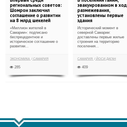
региональных советов:
эвакуированном в ход
Шомрон заключил
размежевания,
соглашение о развитии
установлены первые
на 8 млрд шекелей
здания
«Миллион жителей в
Исторический момент в
Самарии»: подписано
северной Самарии:
беспрецедентное и
доставлены первые жилые
историческое соглашение о
строения на территорию
развитии...
поселения...
ЭКОНОМИКА
САМАРИЯ
САМАРИЯ
ЙОСИ ДАГАН
285
409
ПОКАЗАТЬ ЕЩЁ ПО ТЕГУ "САМАР