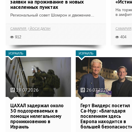
заявки на проживание в новых
«Истин
населенных пунктах
На торж
в амфит
Региональный совет Шомрон и движение...
САМАРИЯ
ЙОСИ ДАГАН
САМАРИЯ
912
404
ИЗРАИЛЬ
ИЗРАИЛЬ
28.07.2026
26.07.2026
ЦАХАЛ задержал около
Герт Вилдерс посетил
30 подозреваемых в
Са-Нур: «Благодаря
помощи нелегальному
поселениям здесь
проникновению в
Европа находится в
Израиль
большей безопасност