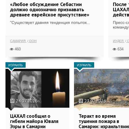
«Любое обсуждение Себастии
После 
должно однозначно признавать
ЦАХАЛ
древнее еврейское присутствие»
действ
"Существует давняя тенденция попыток...
Пресс-с
команду
САМАРИЯ
ООН
ИУДЕЯ
С
460
634
ИЗРАИЛЬ
ИЗРАИЛЬ
24.07.2026
23.07.2026
ЦАХАЛ сообщил о
Теракт во время
гибели майора Юваля
тушения пожара в
Эзры в Самарии
Самарии: израильтяни