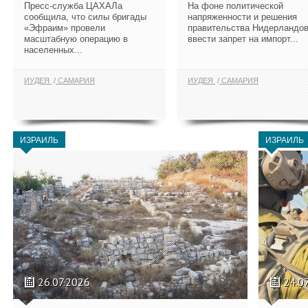
Пресс-служба ЦАХАЛа
На фоне политической
сообщила, что силы бригады
напряженности и решения
«Эфраим» провели
правительства Нидерландо
масштабную операцию в
ввести запрет на импорт...
населенных...
ИУДЕЯ
САМАРИЯ
ИУДЕЯ
САМАРИЯ
ИЗРАИЛЬ
ИЗРАИЛЬ
26.07.2026
24.0