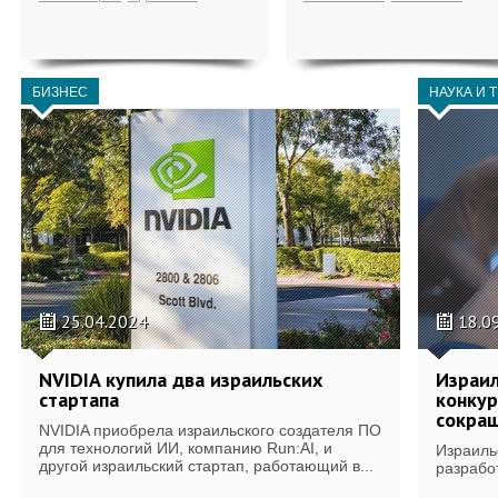
БИЗНЕС
НАУКА И 
25.04.2024
18.0
NVIDIA купила два израильских
Израил
стартапа
конкур
сокра
NVIDIA приобрела израильского создателя ПО
для технологий ИИ, компанию Run:AI, и
Израиль
другой израильский стартап, работающий в...
разрабо