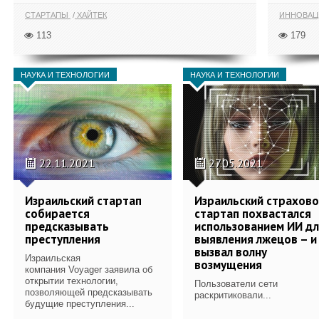
СТАРТАПЫ
ХАЙТЕК
ИННОВА
113
179
НАУКА И ТЕХНОЛОГИИ
НАУКА И ТЕХНОЛОГИИ
22.11.2021
27.05.2021
Израильский стартап
Израильский страхов
собирается
стартап похвастался
предсказывать
использованием ИИ д
преступления
выявления лжецов – и
вызвал волну
Израильская
возмущения
компания Voyager заявила об
открытии технологии,
Пользователи сети
позволяющей предсказывать
раскритиковали...
будущие преступления...