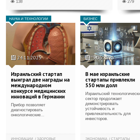
138
279
НАУКА И ТЕХНОЛОГИИ
БИЗНЕС
24.11.2025
3.06.2025
Израильский стартап
В мае израильские
выиграл две награды на
стартапы привлекли
международном
550 млн долл
конкурсе медицинских
Израильский технологическ
инноваций в Германии
сектор продолжает
демонстрировать
Прибор позволяет
устойчивость и
диагностировать
привлекательность для
онкологические...
инвесторов.
ИННОВАЦИИ
ЗДОРОВЬЕ
ЭКОНОМИКА
СТАРТАПЫ