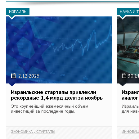
ИЗРАИЛЬ
НАУКА И 
2.12.2025
30.1
Израильские стартапы привлекли
Израил
рекордные 1,4 млрд долл за ноябрь
аналог
Это крупнейший ежемесячный объем
Израиль
инвестиций за последние годы.
для нав
ЭКОНОМИКА
СТАРТАПЫ
ИННОВА