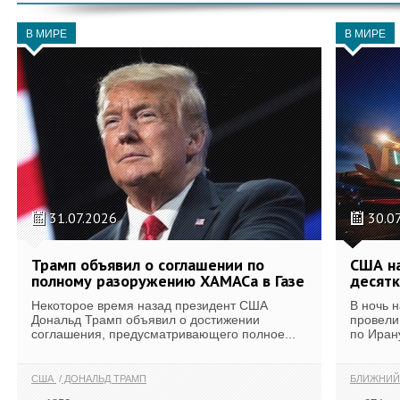
В МИРЕ
В МИРЕ
31.07.2026
30.0
Трамп объявил о соглашении по
США на
полному разоружению ХАМАСа в Газе
десятк
Некоторое время назад президент США
В ночь 
Дональд Трамп объявил о достижении
провели
соглашения, предусматривающего полное...
по Иран
США
ДОНАЛЬД ТРАМП
БЛИЖНИЙ