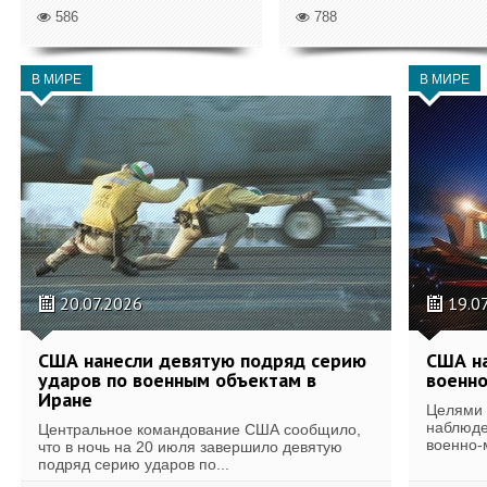
586
788
В МИРЕ
В МИРЕ
20.07.2026
19.0
США нанесли девятую подряд серию
США на
ударов по военным объектам в
военно
Иране
Целями 
наблюде
Центральное командование США сообщило,
военно-
что в ночь на 20 июля завершило девятую
подряд серию ударов по...