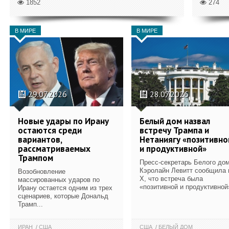
1852
274
В МИРЕ
В МИРЕ
29.07.2026
28.07.2026
Новые удары по Ирану
Белый дом назвал
остаются среди
встречу Трампа и
вариантов,
Нетаниягу «позитивно
рассматриваемых
и продуктивной»
Трампом
Пресс-секретарь Белого до
Кэролайн Левитт сообщила 
Возобновление
X, что встреча была
массированных ударов по
«позитивной и продуктивной
Ирану остается одним из трех
сценариев, которые Дональд
Трамп...
ИРАН
США
США
БЕЛЫЙ ДОМ