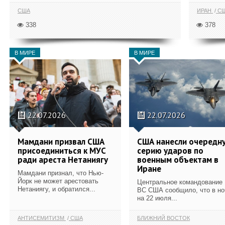
США
ИРАН
С
338
378
В МИРЕ
В МИРЕ
22.07.2026
22.07.2026
Мамдани призвал США
США нанесли очередн
присоединиться к МУС
серию ударов по
ради ареста Нетаниягу
военным объектам в
Иране
Мамдани признал, что Нью-
Йорк не может арестовать
Центральное командование
Нетаниягу, и обратился...
ВС США сообщило, что в но
на 22 июля...
АНТИСЕМИТИЗМ
США
БЛИЖНИЙ ВОСТОК