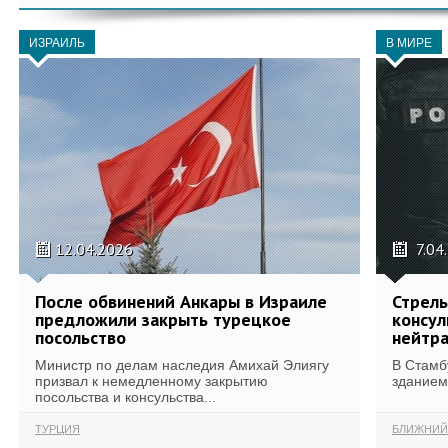
ИЗРАИЛЬ
В МИРЕ
12.04.2026
7.04
После обвинений Анкары в Израиле
Стрель
предложили закрыть турецкое
консул
посольство
нейтр
Министр по делам наследия Амихай Элиягу
В Стамб
призвал к немедленному закрытию
зданием,
посольства и консульства...
ТУРЦИЯ
БЛИЖНИЙ