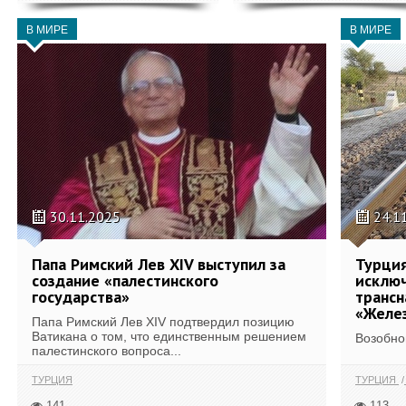
В МИРЕ
В МИРЕ
30.11.2025
24.1
Папа Римский Лев XIV выступил за
Турци
создание «палестинского
исключ
государства»
трансн
«Желе
Папа Римский Лев XIV подтвердил позицию
Ватикана о том, что единственным решением
Возобно
палестинского вопроса...
ТУРЦИЯ
ТУРЦИЯ
141
113