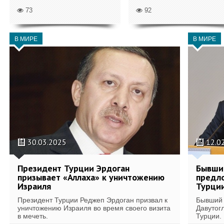
73
92
В МИРЕ
В МИРЕ
30.03.2025
12.0
Президент Турции Эрдоган
Бывши
призывает «Аллаха» к уничтожению
предло
Израиля
Турци
Президент Турции Реджеп Эрдоган призвал к
Бывший 
уничтожению Израиля во время своего визита
Давутог
в мечеть.
Турции.