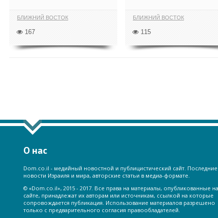
БЛИЖНИЙ ВОСТОК
БЛИЖНИЙ ВОСТОК
167
115
ПОКАЗАТЬ ЕЩЁ ПО ТЕГУ "ТУРЦ
О нас
Dom.co.il - медийный новостной и публицистический сайт. Последние
новости Израиля и мира, авторские статьи в медиа-формате.
© «Dom.co.il», 2015 - 2017. Все права на материалы, опубликованные н
сайте, принадлежат их авторам или источникам, ссылкой на которые
сопровождается публикация. Использование материалов разрешено
только с предварительного согласия правообладателей.