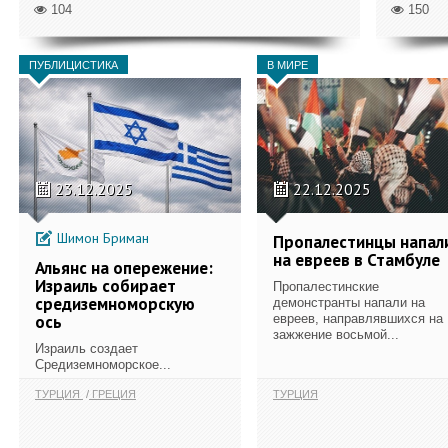
104
150
ПУБЛИЦИСТИКА
В МИРЕ
23.12.2025
22.12.2025
Шимон Бриман
Пропалестинцы напал
на евреев в Стамбуле
Альянс на опережение:
Израиль собирает
Пропалестинские
средиземноморскую
демонстранты напали на
ось
евреев, направлявшихся на
зажжение восьмой...
Израиль создает
Средиземноморское...
ТУРЦИЯ
ГРЕЦИЯ
ТУРЦИЯ