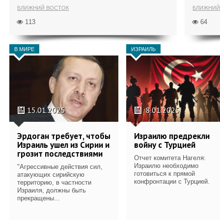
БЛИЖНИЙ ВОСТОК
БЛИЖНИЙ
113
64
В МИРЕ
ИЗРАИЛЬ
15.01.2025
8.01.2025
Эрдоган требует, чтобы
Израилю предрекли
Израиль ушел из Сирии и
войну с Турцией
грозит последствиями
Отчет комитета Нагеля:
Израилю необходимо
"Агрессивные действия сил,
готовиться к прямой
атакующих сирийскую
конфронтации с Турцией.
территорию, в частности
Израиля, должны быть
прекращены...