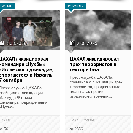
ЗРАИЛЬ
ИЗРАИЛЬ
3.08.2026
2.08.2026
ЦАХАЛ ликвидировал
ЦАХАЛ ликвидировал
командира «Нухбы»
трех террористов в
«Исламского джихада»,
секторе Газа
вторгшегося в Израиль
Пресс-служба ЦАХАЛа
7 октября
сообщила о ликвидации трех
террористов, продвигавших
Пресс-служба ЦАХАЛа
планы атак против
сообщила о ликвидации
израильских военных...
Махмуда Фатаира —
командира подразделения
«Нухба»...
ЦАХАЛ
ЦАХАЛ
ХАМАС
561
2856