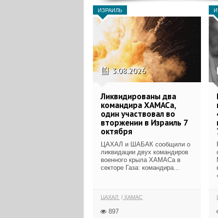
ИЗРАИЛЬ
И
3.08.2026
Ликвидированы два
командира ХАМАСа,
один участвовал во
вторжении в Израиль 7
октября
ЦАХАЛ и ШАБАК сообщили о
ликвидации двух командиров
военного крыла ХАМАСа в
секторе Газа: командира...
ЦАХАЛ
ХАМАС
897