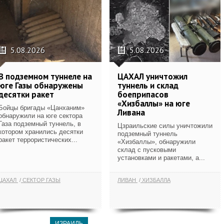
5.08.2026
5.08.2026
В подземном туннеле на
ЦАХАЛ уничтожил
юге Газы обнаружены
туннель и склад
десятки ракет
боеприпасов
«Хизбаллы» на юге
Бойцы бригады «Цанханим»
Ливана
обнаружили на юге сектора
Газа подземный туннель, в
Цзраильские силы уничтожили
котором хранились десятки
подземный туннель
ракет террористических...
«Хизбаллы», обнаружили
склад с пусковыми
установками и ракетами, а...
ЦАХАЛ
СЕКТОР ГАЗЫ
ЛИВАН
ХИЗБАЛЛА
ИЗРАИЛЬ