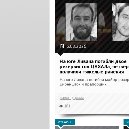
6.08.2026
На юге Ливана погибли двое
резервистов ЦАХАЛа, четвер
получили тяжелые ранения
На юге Ливана погибли майор резе
Биреншток и прапорщик...
ЛИВАН
ЦАХАЛ
181
ИЗРАИЛЬ
И