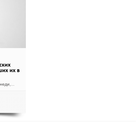
ских
ших их в
еди,...
 ЕЩЁ ПО ТЕГУ "ЭДРИАН БРОУДИ"