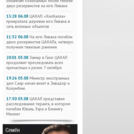
объектам «Хизбаллы» после гибели
двух резервистов на юге Ливана
13:28 06.08
ЦАХАЛ: «Хизбалла»
превратила деревни юга Ливана в
сеть военных объектов
11:52 06.08
На юге Ливана погибли
двое резервистов ЦАХАЛа, четверо
получили тяжелые ранения
20:01 05.08
Замир в Газе: ЦАХАЛ
продолжит преследовать всех
причастных к резне 7 октября
19:26 05.08
Министр иностранных
дел Саар начал визит в Эквадор и
Колумбию
17:50 05.08
ЦАХАЛ представил
расследование теракта, в котором
погибли Юваль Эзра и Бениягу
Меллет