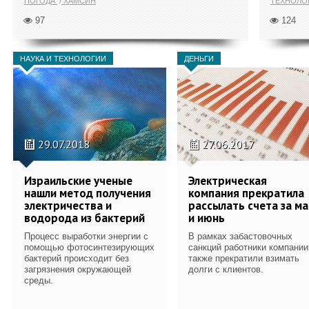
ПОГОДА
ХАМСИН
ТЕХНОЛО
97
124
НАУКА И ТЕХНОЛОГИИ
ДЕНЬГИ
29.07.2018
27.06.2017
Израильские ученые
Электрическая
нашли метод получения
компания прекратила
электричества и
рассылать счета за ма
водорода из бактерий
и июнь
Процесс выработки энергии с
В рамках забастовочных
помощью фотосинтезирующих
санкций работники компании
бактерий происходит без
также прекратили взимать
загрязнения окружающей
долги с клиентов.
среды.