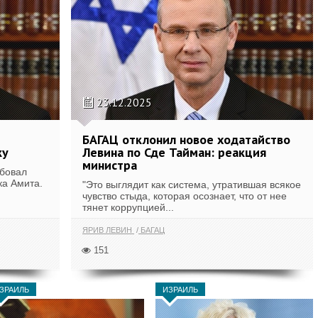
23.12.2025
БАГАЦ отклонил новое ходатайство
ку
Левина по Сде Тайман: реакция
министра
ебовал
ка Амита.
"Это выглядит как система, утратившая всякое
чувство стыда, которая осознает, что от нее
тянет коррупцией...
ЯРИВ ЛЕВИН
БАГАЦ
151
ЗРАИЛЬ
ИЗРАИЛЬ