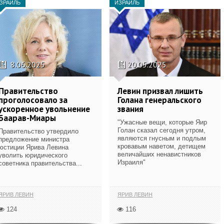
ЗРАИЛЬ
ИЗРАИЛЬ
8.06.2025
20.05.2025
Правительство
Левин призвал лишить
проголосовало за
Голана генеральского
ускоренное увольнение
звания
Баарав-Миары
"Ужасные вещи, которые Яир
Голан сказал сегодня утром,
Правительство утвердило
являются гнусным и подлым
предложение министра
кровавым наветом, детищем
юстиции Ярива Левина
величайших ненавистников
уволить юридического
Израиля"
советника правительства...
ЯРИВ ЛЕВИН
ЯРИВ ЛЕВИН
124
116