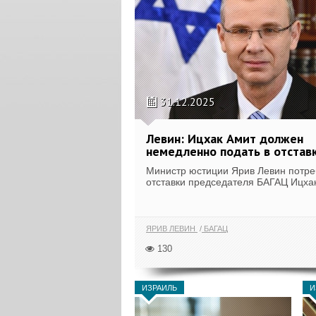
31.12.2025
Левин: Ицхак Амит должен
немедленно подать в отстав
Министр юстиции Ярив Левин потр
отставки председателя БАГАЦ Ицха
ЯРИВ ЛЕВИН
БАГАЦ
130
ИЗРАИЛЬ
И