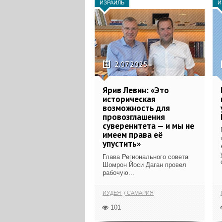
ИЗРАИЛЬ
И
2.07.2025
Ярив Левин: «Это
историческая
возможность для
провозглашения
суверенитета — и мы не
имеем права её
упустить»
Глава Регионального совета
Шомрон Йоси Даган провел
рабочую...
ИУДЕЯ
САМАРИЯ
101