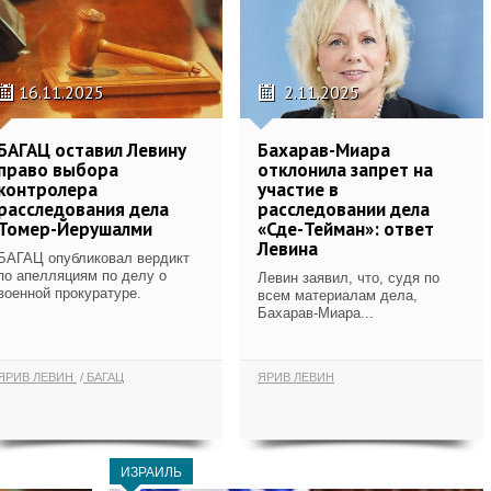
16.11.2025
2.11.2025
БАГАЦ оставил Левину
Бахарав-Миара
право выбора
отклонила запрет на
контролера
участие в
расследования дела
расследовании дела
Томер-Йерушалми
«Сде-Тейман»: ответ
Левина
БАГАЦ опубликовал вердикт
по апелляциям по делу о
Левин заявил, что, судя по
военной прокуратуре.
всем материалам дела,
Бахарав-Миара...
ЯРИВ ЛЕВИН
БАГАЦ
ЯРИВ ЛЕВИН
ИЗРАИЛЬ