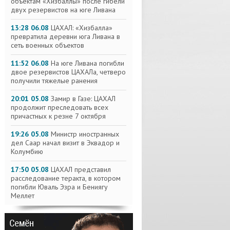
объектам «Хизбаллы» после гибели
двух резервистов на юге Ливана
13:28 06.08
ЦАХАЛ: «Хизбалла»
превратила деревни юга Ливана в
сеть военных объектов
11:52 06.08
На юге Ливана погибли
двое резервистов ЦАХАЛа, четверо
получили тяжелые ранения
20:01 05.08
Замир в Газе: ЦАХАЛ
продолжит преследовать всех
причастных к резне 7 октября
19:26 05.08
Министр иностранных
дел Саар начал визит в Эквадор и
Колумбию
17:50 05.08
ЦАХАЛ представил
расследование теракта, в котором
погибли Юваль Эзра и Бениягу
Меллет