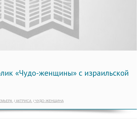
лик «Чудо-женщины» с израильской
ЕМЬЕРА
АКТРИСА
ЧУДО-ЖЕНЩИНА
 ПО ТЕГУ "MTV MOVIE & TV AWARDS"