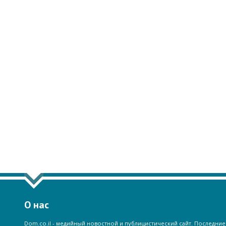
О нас
Dom.co.il - медийный новостной и публицистический сайт. Последние