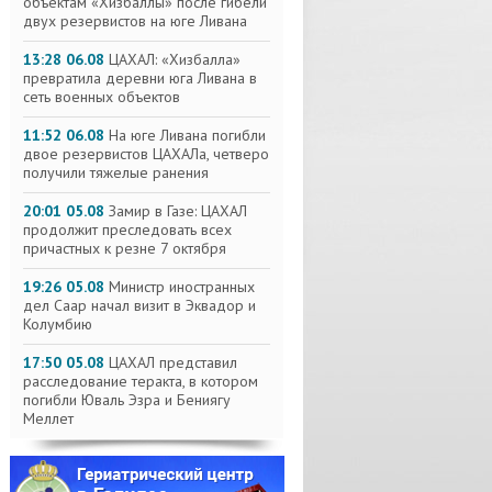
объектам «Хизбаллы» после гибели
двух резервистов на юге Ливана
13:28 06.08
ЦАХАЛ: «Хизбалла»
превратила деревни юга Ливана в
сеть военных объектов
11:52 06.08
На юге Ливана погибли
двое резервистов ЦАХАЛа, четверо
получили тяжелые ранения
20:01 05.08
Замир в Газе: ЦАХАЛ
продолжит преследовать всех
причастных к резне 7 октября
19:26 05.08
Министр иностранных
дел Саар начал визит в Эквадор и
Колумбию
17:50 05.08
ЦАХАЛ представил
расследование теракта, в котором
погибли Юваль Эзра и Бениягу
Меллет