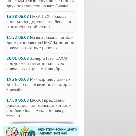
объектам «Хизбаллы» после гибели
двух резервистов на юге Ливана
13:28 06.08
ЦАХАЛ: «Хизбалла»
превратила деревни юга Ливана в
сеть военных объектов
11:52 06.08
На юге Ливана погибли
двое резервистов ЦАХАЛа, четверо
получили тяжелые ранения
20:01 05.08
Замир в Газе: ЦАХАЛ
продолжит преследовать всех
причастных к резне 7 октября
19:26 05.08
Министр иностранных
дел Саар начал визит в Эквадор и
Колумбию
17:50 05.08
ЦАХАЛ представил
расследование теракта, в котором
погибли Юваль Эзра и Бениягу
Меллет