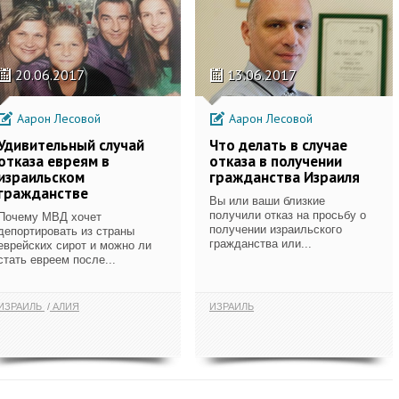
20.06.2017
13.06.2017
Аарон Лесовой
Аарон Лесовой
Удивительный случай
Что делать в случае
отказа евреям в
отказа в получении
израильском
гражданства Израиля
гражданстве
Вы или ваши близкие
получили отказ на просьбу о
Почему МВД хочет
получении израильского
депортировать из страны
гражданства или...
еврейских сирот и можно ли
стать евреем после...
ИЗРАИЛЬ
АЛИЯ
ИЗРАИЛЬ