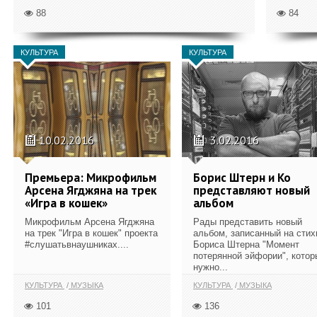
88
84
КУЛЬТУРА
КУЛЬТУРА
10.02.2016
3.02.2016
Премьера: Микрофильм
Борис Штерн и Ко
Арсена Ягджяна на трек
представляют новый
«Игра в кошек»
альбом
Микрофильм Арсена Ягджяна
Рады представить новый
на трек "Игра в кошек" проекта
альбом, записанный на стих
#слушатьвнаушниках....
Бориса Штерна "Момент
потерянной эйфории", котор
нужно...
КУЛЬТУРА
МУЗЫКА
КУЛЬТУРА
МУЗЫКА
101
136