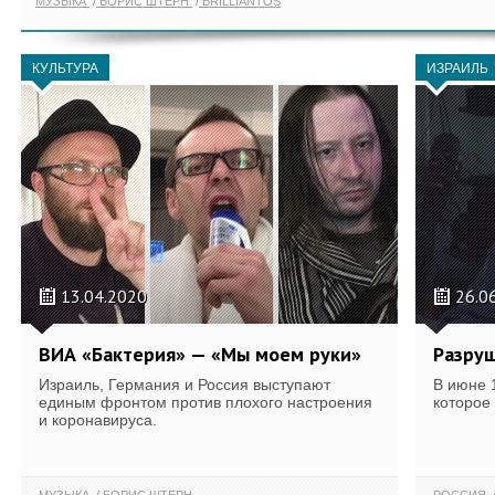
МУЗЫКА
БОРИС ШТЕРН
BRILLIANTOS
КУЛЬТУРА
ИЗРАИЛЬ
13.04.2020
26.0
ВИА «Бактерия» — «Мы моем руки»
Разру
Израиль, Германия и Россия выступают
В июне 
единым фронтом против плохого настроения
которое
и коронавируса.
МУЗЫКА
БОРИС ШТЕРН
РОССИЯ