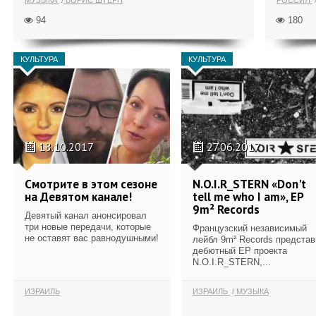
94
180
КУЛЬТУРА
КУЛЬТУРА
18.10.2017
27.06.2017
Смотрите в этом сезоне
N.O.I.R_STERN «Don't
на Девятом канале!
tell me who I am», EP
9m² Records
Девятый канал анонсировал
три новые передачи, которые
Французский независимый
не оставят вас равнодушными!
лейбл 9m² Records предста
дебютный ЕР проекта
N.O.I.R_STERN,...
ИЗРАИЛЬ
ИЗРАИЛЬ
МУЗЫКА