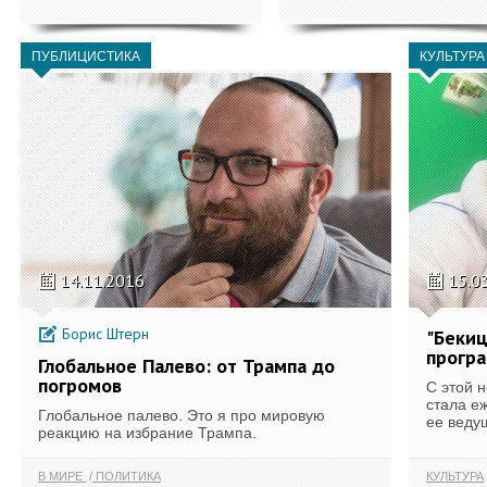
ПУБЛИЦИСТИКА
КУЛЬТУРА
14.11.2016
15.0
Борис Штерн
"Бекиц
прогр
Глобальное Палево: от Трампа до
погромов
С этой 
стала е
Глобальное палево. Это я про мировую
ее веду
реакцию на избрание Трампа.
В МИРЕ
ПОЛИТИКА
КУЛЬТУРА