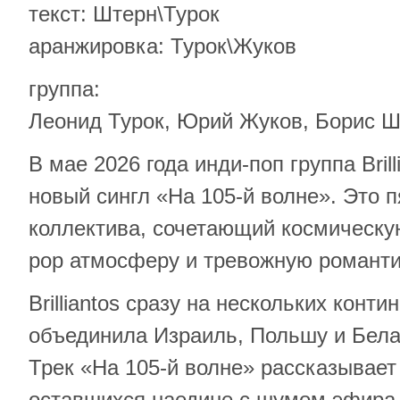
текст: Штерн\Турок
аранжировка: Турок\Жуков
группа:
Леонид Турок, Юрий Жуков, Борис 
В мае 2026 года инди-поп группа Bril
новый сингл «На 105-й волне». Это 
коллектива, сочетающий космическу
pop атмосферу и тревожную романтик
Brilliantos сразу на нескольких конти
объединила Израиль, Польшу и Бела
Трек «На 105-й волне» рассказывает
оставшихся наедине с шумом эфира