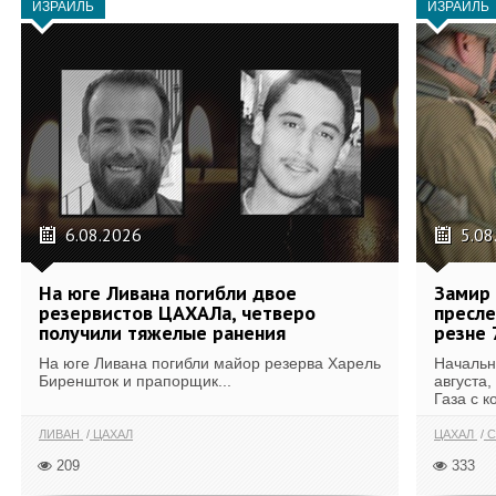
ИЗРАИЛЬ
ИЗРАИЛЬ
6.08.2026
5.08
На юге Ливана погибли двое
Замир 
резервистов ЦАХАЛа, четверо
пресле
получили тяжелые ранения
резне 
На юге Ливана погибли майор резерва Харель
Начальн
Биреншток и прапорщик...
августа,
Газа с к
ЛИВАН
ЦАХАЛ
ЦАХАЛ
С
209
333