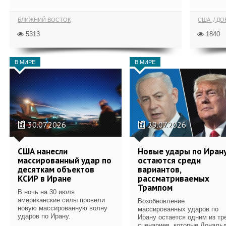
БЛИЖНИЙ ВОСТОК
США
ДОН
5313
1840
В МИРЕ
В МИРЕ
30.07.2026
29.07.2026
США нанесли
Новые удары по Иран
массированный удар по
остаются среди
десяткам объектов
вариантов,
КСИР в Иране
рассматриваемых
Трампом
В ночь на 30 июля
американские силы провели
Возобновление
новую массированную волну
массированных ударов по
ударов по Ирану.
Ирану остается одним из тр
сценариев, которые Дональ