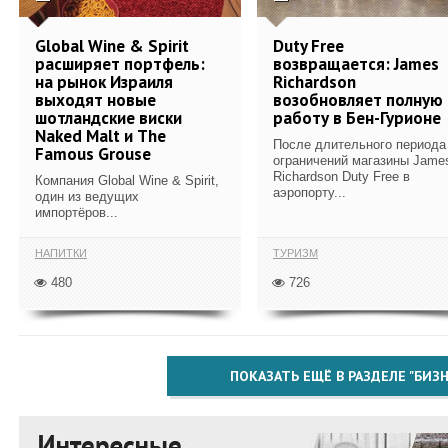
Global Wine & Spirit
Duty Free
расширяет портфель:
возвращается: James
на рынок Израиля
Richardson
выходят новые
возобновляет полную
шотландские виски
работу в Бен-Гурионе
Naked Malt и The
После длительного периода
Famous Grouse
ограничений магазины Jame
Richardson Duty Free в
Компания Global Wine & Spirit,
аэропорту...
один из ведущих
импортёров...
НАПИТКИ
ТУРИЗМ
480
726
ПОКАЗАТЬ ЕЩЁ В РАЗДЕЛЕ "БИЗН