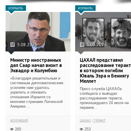
ИЗРАИЛЬ
ИЗРАИЛЬ
5.08.2026
5.08.2026
Министр иностранных
ЦАХАЛ представил
дел Саар начал визит в
расследование теракт
Эквадор и Колумбию
в котором погибли
Юваль Эзра и Бениягу
«Благодаря решительным и
Меллет
системным дипломатическим
усилиям нам удалось
Пресс-служба ЦАХАЛа
укрепить и обновить
сообщила о выводах
отношения Израиля со
расследования теракта,
многими странами Латинской
произошедшего 24 июля на
Америки....
окраине...
КОЛУМБИЯ
ЦАХАЛ
ТЕРАКТ
260
253