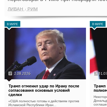
ЛИВАН
РИМ
В МИРЕ
В МИРЕ
2.08.2026
31.0
Трамп отменил удар по Ирану после
Трамп 
согласования основных условий
полном
сделки
Некотор
Дональд
«США полностью готовы к действиям против
соглаше
Исламской Республики Иран...