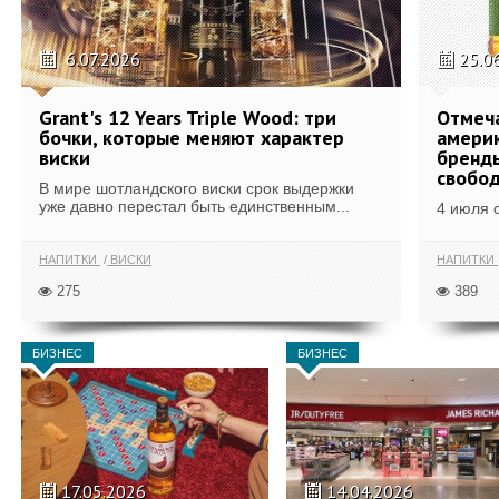
6.07.2026
25.0
Grant's 12 Years Triple Wood: три
Отмеч
бочки, которые меняют характер
америк
виски
бренды
свобо
В мире шотландского виски срок выдержки
уже давно перестал быть единственным...
4 июля 
НАПИТКИ
ВИСКИ
НАПИТКИ
275
389
БИЗНЕС
БИЗНЕС
17.05.2026
14.04.2026