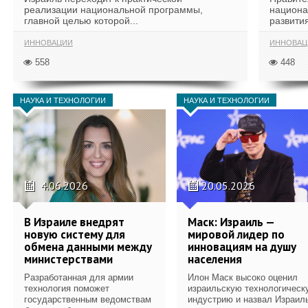
реализации национальной программы,
национа
главной целью которой...
развития
ИННОВАЦИИ
ИННОВАЦ
558
448
НАУКА И ТЕХНОЛОГИИ
НАУКА И ТЕХНОЛОГИИ
4.06.2026
20.05.2026
В Израиле внедрят
Маск: Израиль —
новую систему для
мировой лидер по
обмена данными между
инновациям на душу
министерствами
населения
Разработанная для армии
Илон Маск высоко оценил
технология поможет
израильскую технологическ
государственным ведомствам
индустрию и назвал Израил