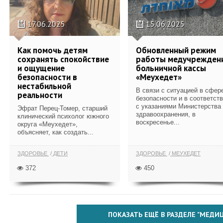
17.06.2025
15.06.2025
Как помочь детям
Обновленный режим
сохранять спокойствие
работы медучрежден
и ощущение
больничной кассы
безопасности в
«Меухедет»
нестабильной
В связи с ситуацией в сфер
реальности
безопасности и в соответст
с указаниями Министерства
Эфрат Перец-Томер, старший
здравоохранения, в
клинический психолог южного
воскресенье...
округа «Меухедет»,
объясняет, как создать...
ЗДОРОВЬЕ
ДЕТИ
ЗДОРОВЬЕ
МЕУХЕДЕТ
372
450
ПОКАЗАТЬ ЕЩЁ В РАЗДЕЛЕ "МЕДИ