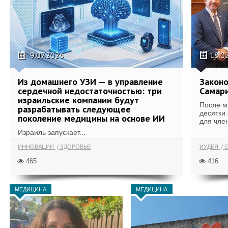
9.07.2026
18.0
Из домашнего УЗИ — в управление
Законо
сердечной недостаточностью: три
Самари
израильские компании будут
После м
разрабатывать следующее
десятки
поколение медицины на основе ИИ
для член
Израиль запускает...
ИННОВАЦИИ
ЗДОРОВЬЕ
ИУДЕЯ
С
465
416
МЕДИЦИНА
МЕДИЦИНА