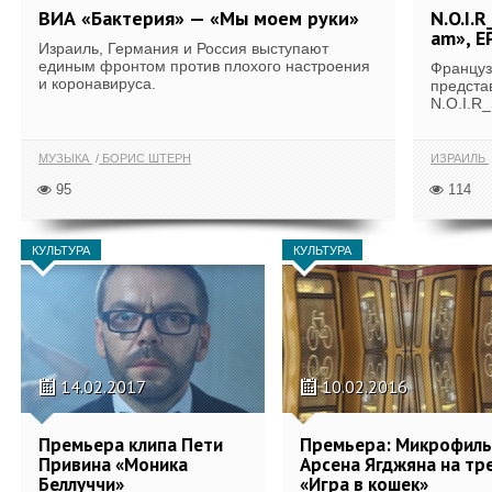
ВИА «Бактерия» — «Мы моем руки»
N.O.I.
am», E
Израиль, Германия и Россия выступают
единым фронтом против плохого настроения
Француз
и коронавируса.
предста
N.O.I.R
МУЗЫКА
БОРИС ШТЕРН
ИЗРАИЛЬ
95
114
КУЛЬТУРА
КУЛЬТУРА
14.02.2017
10.02.2016
Премьера клипа Пети
Премьера: Микрофил
Привина «Моника
Арсена Ягджяна на тр
Беллуччи»
«Игра в кошек»