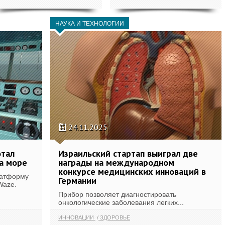
НАУКА И ТЕХНОЛОГИИ
24.11.2025
отал
Израильский стартап выиграл две
на море
награды на международном
конкурсе медицинских инноваций в
латформу
Германии
Waze.
Прибор позволяет диагностировать
онкологические заболевания легких...
ИННОВАЦИИ
ЗДОРОВЬЕ