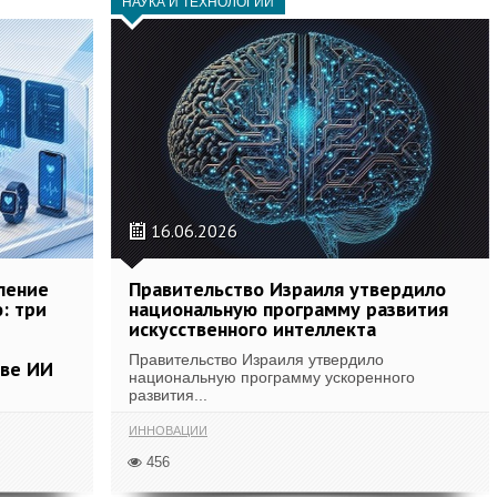
НАУКА И ТЕХНОЛОГИИ
16.06.2026
ление
Правительство Израиля утвердило
: три
национальную программу развития
искусственного интеллекта
Правительство Израиля утвердило
ове ИИ
национальную программу ускоренного
развития...
ИННОВАЦИИ
456