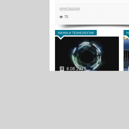
ИННОВАЦИИ
75
НАУКА И ТЕХНОЛОГИИ
Н
8.08.2023
Почему израильские
военные удваивают
усилия по созданию
боевого ИИ
В эпоху, когда искусственный
интеллект постепенно
проникает в каждый...
ИННОВАЦИИ
ЦАХАЛ