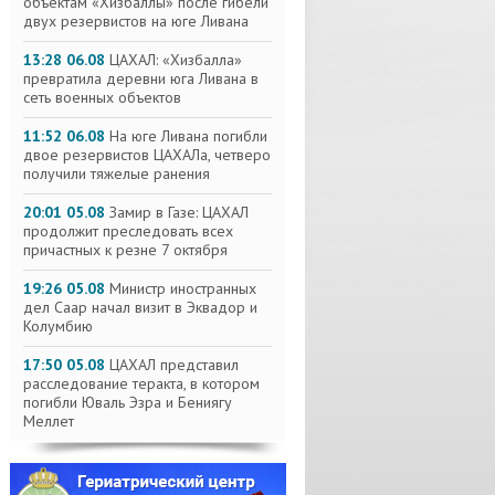
объектам «Хизбаллы» после гибели
двух резервистов на юге Ливана
13:28 06.08
ЦАХАЛ: «Хизбалла»
превратила деревни юга Ливана в
сеть военных объектов
11:52 06.08
На юге Ливана погибли
двое резервистов ЦАХАЛа, четверо
получили тяжелые ранения
20:01 05.08
Замир в Газе: ЦАХАЛ
продолжит преследовать всех
причастных к резне 7 октября
19:26 05.08
Министр иностранных
дел Саар начал визит в Эквадор и
Колумбию
17:50 05.08
ЦАХАЛ представил
расследование теракта, в котором
погибли Юваль Эзра и Бениягу
Меллет