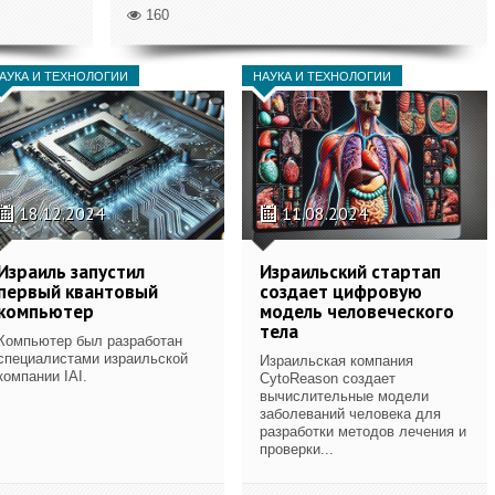
160
АУКА И ТЕХНОЛОГИИ
НАУКА И ТЕХНОЛОГИИ
18.12.2024
11.08.2024
Израиль запустил
Израильский стартап
первый квантовый
создает цифровую
компьютер
модель человеческого
тела
Компьютер был разработан
специалистами израильской
Израильская компания
компании IAI.
CytoReason создает
вычислительные модели
заболеваний человека для
разработки методов лечения и
проверки...