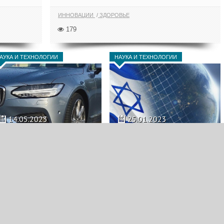
ИННОВАЦИИ
ЗДОРОВЬЕ
179
АУКА И ТЕХНОЛОГИИ
НАУКА И ТЕХНОЛОГИИ
14.05.2023
25.01.2023
Израильская
Израиль стал лидером
разработка проверит
мировой науки
все автомобили в США
Израиль в очередной раз
занял лидирующие позиции в
Израильская разработка
рейтинге стран, развивающих
представляет собой сканер на
научно-технический...
базе искусственного...
ТРАНСПОРТ
ИННОВАЦИИ
РЕЙТИНГ