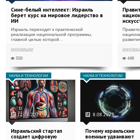
Сине-белый интеллект: Израиль
Правит
берет курс на мировое лидерство в
национ
ИИ
искусс
Израиль переходит к практической
Правите
реализации национальной программы,
национа
главной целью которой...
развития
ИННОВАЦИИ
ИННОВАЦ
558
448
НАУКА И ТЕХНОЛОГИИ
НАУКА И ТЕХНОЛОГИИ
11.08.2024
8.08.2023
Израильский стартап
Почему израильские
создает цифровую
военные удваивают