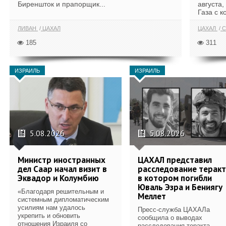
Биреншток и прапорщик...
августа,
Газа с к
ЛИВАН
ЦАХАЛ
ЦАХАЛ
С
185
311
ИЗРАИЛЬ
ИЗРАИЛЬ
5.08.2026
5.08.2026
Министр иностранных
ЦАХАЛ представил
дел Саар начал визит в
расследование теракт
Эквадор и Колумбию
в котором погибли
Юваль Эзра и Бениягу
«Благодаря решительным и
Меллет
системным дипломатическим
усилиям нам удалось
Пресс-служба ЦАХАЛа
укрепить и обновить
сообщила о выводах
отношения Израиля со
расследования теракта,