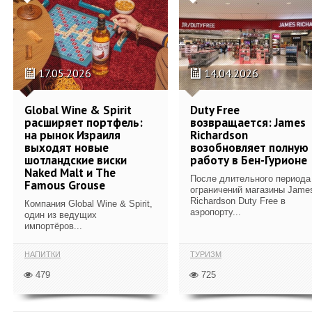
17.05.2026
14.04.2026
Global Wine & Spirit
Duty Free
расширяет портфель:
возвращается: James
на рынок Израиля
Richardson
выходят новые
возобновляет полную
шотландские виски
работу в Бен-Гурионе
Naked Malt и The
После длительного периода
Famous Grouse
ограничений магазины Jame
Richardson Duty Free в
Компания Global Wine & Spirit,
аэропорту...
один из ведущих
импортёров...
НАПИТКИ
ТУРИЗМ
479
725