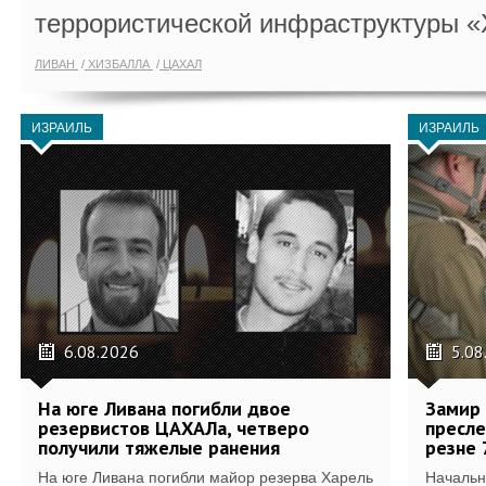
террористической инфраструктуры «
ЛИВАН
ХИЗБАЛЛА
ЦАХАЛ
ИЗРАИЛЬ
ИЗРАИЛЬ
6.08.2026
5.08
На юге Ливана погибли двое
Замир 
резервистов ЦАХАЛа, четверо
пресле
получили тяжелые ранения
резне 
На юге Ливана погибли майор резерва Харель
Начальн