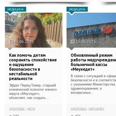
МЕДИЦИНА
МЕДИЦИНА
17.06.2025
15.06.2025
Как помочь детям
Обновленный режим
сохранять спокойствие
работы медучрежден
и ощущение
больничной кассы
безопасности в
«Меухедет»
нестабильной
В связи с ситуацией в сфер
реальности
безопасности и в соответст
с указаниями Министерства
Эфрат Перец-Томер, старший
здравоохранения, в
клинический психолог южного
воскресенье...
округа «Меухедет»,
объясняет, как создать...
ЗДОРОВЬЕ
ДЕТИ
ЗДОРОВЬЕ
МЕУХЕДЕТ