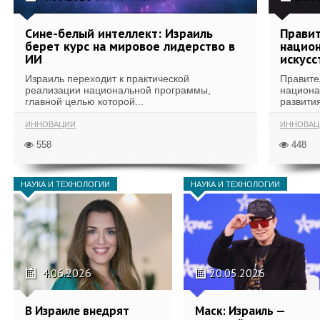
Сине-белый интеллект: Израиль
Правит
берет курс на мировое лидерство в
национ
ИИ
искусс
Израиль переходит к практической
Правите
реализации национальной программы,
национа
главной целью которой...
развития
ИННОВАЦИИ
ИННОВАЦ
558
448
НАУКА И ТЕХНОЛОГИИ
НАУКА И ТЕХНОЛОГИИ
4.06.2026
20.05.2026
В Израиле внедрят
Маск: Израиль —