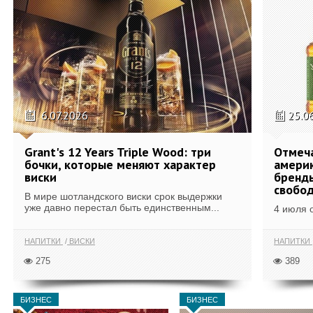
6.07.2026
25.0
Grant's 12 Years Triple Wood: три
Отмеч
бочки, которые меняют характер
америк
виски
бренды
свобо
В мире шотландского виски срок выдержки
уже давно перестал быть единственным...
4 июля 
НАПИТКИ
ВИСКИ
НАПИТКИ
275
389
БИЗНЕС
БИЗНЕС