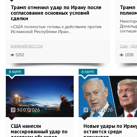
Трамп отменил удар по Ирану после
Трамп 
согласования основных условий
полном
сделки
Некотор
Дональд
«США полностью готовы к действиям против
соглаше
Исламской Республики Иран...
БЛИЖНИЙ ВОСТОК
США
ДОН
5202
1839
В МИРЕ
В МИРЕ
30.07.2026
29.07.2026
США нанесли
Новые удары по Иран
массированный удар по
остаются среди
десяткам объектов
вариантов,