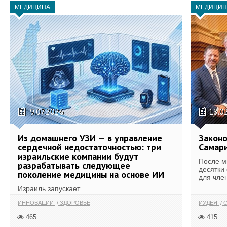
МЕДИЦИНА
МЕДИЦИН
9.07.2026
18.0
Из домашнего УЗИ — в управление
Законо
сердечной недостаточностью: три
Самари
израильские компании будут
После м
разрабатывать следующее
десятки
поколение медицины на основе ИИ
для член
Израиль запускает...
ИННОВАЦИИ
ЗДОРОВЬЕ
ИУДЕЯ
С
465
415