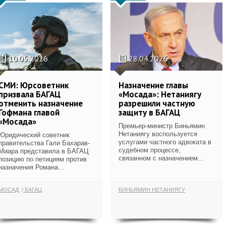
10.05.2026
28.04.2026
СМИ: Юрсоветник
Назначение главы
призвала БАГАЦ
«Мосада»: Нетаниягу
отменить назначение
разрешили частную
Гофмана главой
защиту в БАГАЦ
«Мосада»
Премьер-министр Биньямин
Нетаниягу воспользуется
Юридический советник
услугами частного адвоката в
правительства Гали Бахарав-
судебном процессе,
Миара представила в БАГАЦ
связанном с назначением...
позицию по петициям против
назначения Романа...
МОСАД
БАГАЦ
БИНЬЯМИН НЕТАНИЯГУ