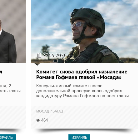
27.05.2026
л
Комитет снова одобрил назначение
Романа Гофмана главой «Мосада»
ня, 2
Консультативный комитет после
ость главы
дополнительной проверки вновь одобрил
кандидатуру Романа Гофмана на пост главы...
МОСАД
БАГАЦ
464
ЗРАИЛЬ
ИЗРАИЛЬ