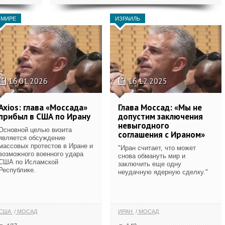
 МИРЕ
ИЗРАИЛЬ
16.01.2026
16.12.2025
Axios: глава «Моссада»
Глава Моссад: «Мы не
прибыл в США по Ирану
допустим заключения
невыгодного
Основной целью визита
соглашения с Ираном»
является обсуждение
массовых протестов в Иране и
"Иран считает, что может
возможного военного удара
снова обмануть мир и
США по Исламской
заключить еще одну
Республике.
неудачную ядерную сделку."
США
МОСАД
ИРАН
МОСАД