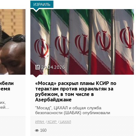
ИЗРАИЛЬ
20.04.2026
гибели
«Мосад» раскрыл планы КСИР по
ремя
терактам против израильтян за
рубежом, в том числе в
Азербайджане
их,
ей...
"Мосад", ЦАХАЛ и общая служба
безопасности (ШАБАК) опубликовали
совместное...
ИРАН
КСИР
ЦАХАЛ
160