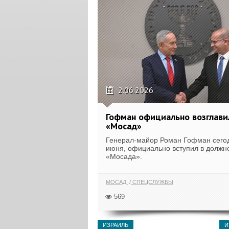
2.06.2026
Гофман официально возглави
«Мосад»
Генерал-майор Роман Гофман сегод
июня, официально вступил в должн
«Мосада».
МОСАД
СПЕЦСЛУЖБЫ
569
ИЗРАИЛЬ
И