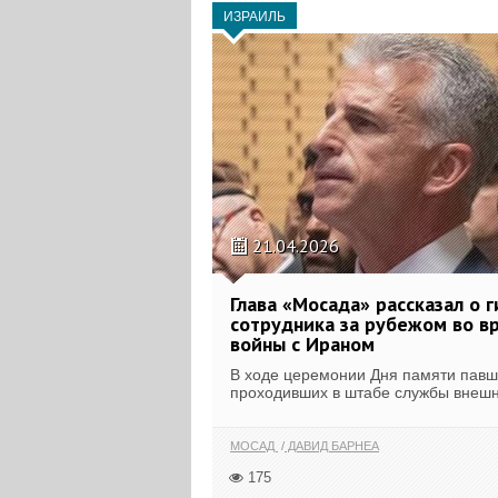
ИЗРАИЛЬ
21.04.2026
Глава «Мосада» рассказал о 
сотрудника за рубежом во в
войны с Ираном
В ходе церемонии Дня памяти павш
проходивших в штабе службы внешн
МОСАД
ДАВИД БАРНЕА
175