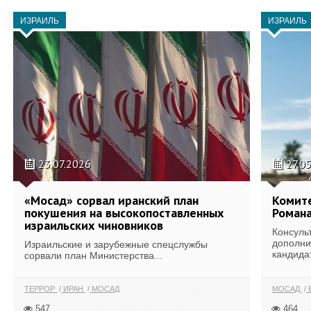
ИЗРАИЛЬ
ИЗРАИЛЬ
23.07.2026
27.0
«Мосад» сорвал иранский план
Комите
покушения на высокопоставленных
Романа
израильских чиновников
Консуль
дополни
Израильские и зарубежные спецслужбы
кандида
сорвали план Министерства...
ТЕРРОР
ИРАН
МОСАД
МОСАД
547
464