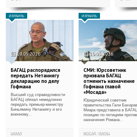
ИЗРАИЛЬ
ИЗРАИЛЬ
19.05.2026
10.05.2026
БАГАЦ распорядился
СМИ: Юрсоветник
передать Нетаниягу
призвала БАГАЦ
декларацию по делу
отменить назначение
Гофмана
Гофмана главой
«Мосада»
Высший суд справедливости
БАГАЦ обязал немедленно
Юридический советник
передать премьер-министру
правительства Гали Бахарав
Биньямину Нетаниягу и его
Миара представила в БАГА
военному...
позицию по петициям против
назначения Романа...
ЦАХАЛ
МОСАД
БАГАЦ