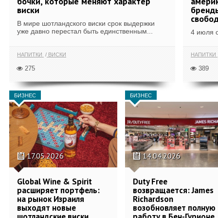
бочки, которые меняют характер
америк
виски
бренды
свобо
В мире шотландского виски срок выдержки
уже давно перестал быть единственным...
4 июля 
НАПИТКИ
ВИСКИ
НАПИТКИ
275
389
БИЗНЕС
БИЗНЕС
17.05.2026
14.04.2026
Global Wine & Spirit
Duty Free
расширяет портфель:
возвращается: James
на рынок Израиля
Richardson
выходят новые
возобновляет полную
шотландские виски
работу в Бен-Гурионе