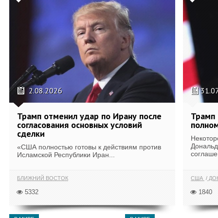
2.08.2026
31.0
Трамп отменил удар по Ирану после
Трамп 
согласования основных условий
полном
сделки
Некотор
Дональд
«США полностью готовы к действиям против
соглаше
Исламской Республики Иран...
БЛИЖНИЙ ВОСТОК
США
ДОН
5332
1840