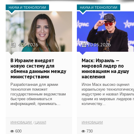
НАУКА И ТЕХНОЛОГИИ
НАУКА И ТЕХНОЛОГИИ
4.06.2026
20.05.2026
В Израиле внедрят
Маск: Израиль —
новую систему для
мировой лидер по
обмена данными между
инновациям на душу
министерствами
населения
Разработанная для армии
Илон Маск высоко оценил
технология поможет
израильскую технологическ
государственным ведомствам
индустрию и назвал Израил
быстрее обмениваться
одним из мировых лидеров 
информацией, принимать...
количеству...
ИННОВАЦИИ
ЦАХАЛ
ИННОВАЦИИ
600
730