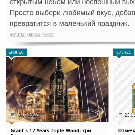
открытым небом или неспешный выхо
Просто выбери любимый вкус, добав
превратится в маленький праздник.
НАПИТКИ
ВИСКИ
AMOR
БИЗНЕС
БИЗНЕС
6.07.2026
25.0
Grant's 12 Years Triple Wood: три
Отмеч