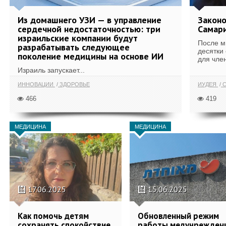
Из домашнего УЗИ — в управление
Законо
сердечной недостаточностью: три
Самари
израильские компании будут
После м
разрабатывать следующее
десятки
поколение медицины на основе ИИ
для член
Израиль запускает...
ИННОВАЦИИ
ЗДОРОВЬЕ
ИУДЕЯ
С
466
419
МЕДИЦИНА
МЕДИЦИНА
17.06.2025
15.06.2025
Как помочь детям
Обновленный режим
сохранять спокойствие
работы медучрежден