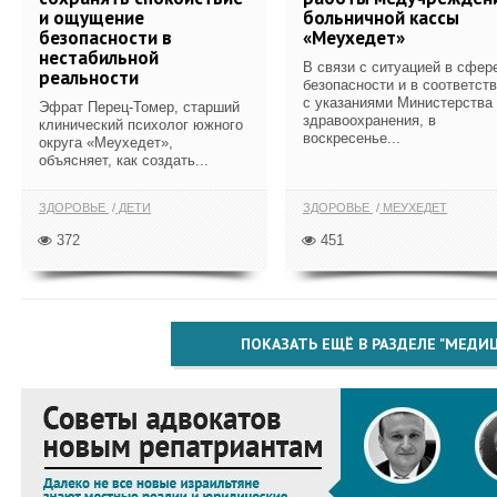
и ощущение
больничной кассы
безопасности в
«Меухедет»
нестабильной
В связи с ситуацией в сфер
реальности
безопасности и в соответст
с указаниями Министерства
Эфрат Перец-Томер, старший
здравоохранения, в
клинический психолог южного
воскресенье...
округа «Меухедет»,
объясняет, как создать...
ЗДОРОВЬЕ
ДЕТИ
ЗДОРОВЬЕ
МЕУХЕДЕТ
372
451
ПОКАЗАТЬ ЕЩЁ В РАЗДЕЛЕ "МЕДИ