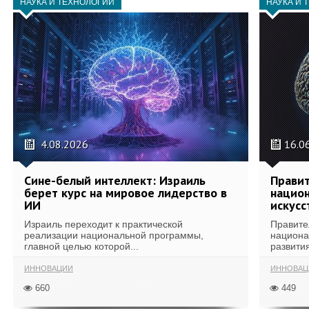
НАУКА И ТЕХНОЛОГИИ
НАУКА И 
4.08.2026
16.0
Сине-белый интеллект: Израиль
Правит
берет курс на мировое лидерство в
национ
ИИ
искусс
Израиль переходит к практической
Правите
реализации национальной программы,
национа
главной целью которой...
развития
ИННОВАЦИИ
ИННОВАЦ
660
449