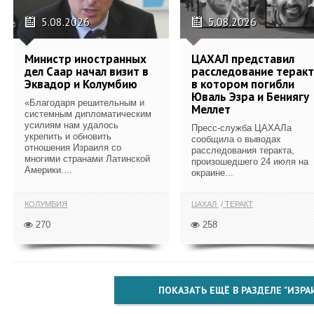
5.08.2026
5.08.2026
Министр иностранных
ЦАХАЛ представил
дел Саар начал визит в
расследование теракт
Эквадор и Колумбию
в котором погибли
Юваль Эзра и Бениягу
«Благодаря решительным и
Меллет
системным дипломатическим
усилиям нам удалось
Пресс-служба ЦАХАЛа
укрепить и обновить
сообщила о выводах
отношения Израиля со
расследования теракта,
многими странами Латинской
произошедшего 24 июля на
Америки....
окраине...
КОЛУМБИЯ
ЦАХАЛ
ТЕРАКТ
270
258
ПОКАЗАТЬ ЕЩЁ В РАЗДЕЛЕ "ИЗРА