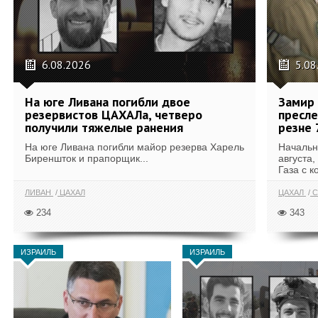
6.08.2026
5.08
На юге Ливана погибли двое
Замир 
резервистов ЦАХАЛа, четверо
пресле
получили тяжелые ранения
резне 
На юге Ливана погибли майор резерва Харель
Начальн
Биреншток и прапорщик...
августа,
Газа с к
ЛИВАН
ЦАХАЛ
ЦАХАЛ
С
234
343
ИЗРАИЛЬ
ИЗРАИЛЬ