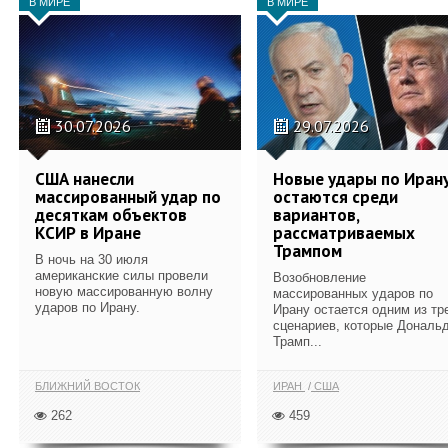
В МИРЕ
В МИРЕ
30.07.2026
29.07.2026
США нанесли
Новые удары по Иран
массированный удар по
остаются среди
десяткам объектов
вариантов,
КСИР в Иране
рассматриваемых
Трампом
В ночь на 30 июля
американские силы провели
Возобновление
новую массированную волну
массированных ударов по
ударов по Ирану.
Ирану остается одним из тр
сценариев, которые Дональ
Трамп...
БЛИЖНИЙ ВОСТОК
ИРАН
США
262
459