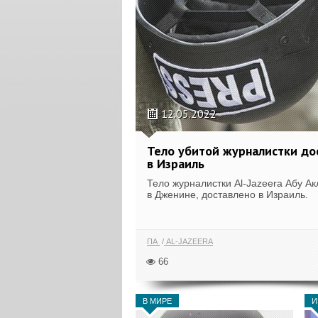
12.05.2022
Тело убитой журналистки до
в Израиль
Тело журналистки Al-Jazeera Абу Ак
в Дженине, доставлено в Израиль.
ПА
AL-JAZEERA
66
В МИРЕ
И