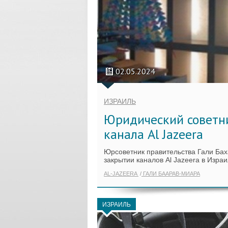
02.05.2024
ИЗРАИЛЬ
Юридический советни
канала Al Jazeera
Юрсоветник правительства Гали Бах
закрытии каналов Al Jazeera в Израи
AL-JAZEERA
ГАЛИ БААРАВ-МИАРА
ИЗРАИЛЬ