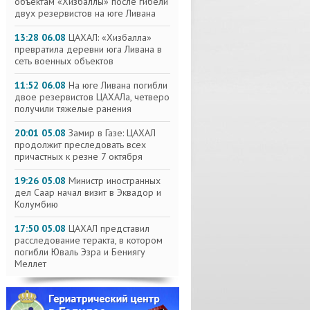
объектам «Хизбаллы» после гибели
двух резервистов на юге Ливана
13:28 06.08
ЦАХАЛ: «Хизбалла»
превратила деревни юга Ливана в
сеть военных объектов
11:52 06.08
На юге Ливана погибли
двое резервистов ЦАХАЛа, четверо
получили тяжелые ранения
20:01 05.08
Замир в Газе: ЦАХАЛ
продолжит преследовать всех
причастных к резне 7 октября
19:26 05.08
Министр иностранных
дел Саар начал визит в Эквадор и
Колумбию
17:50 05.08
ЦАХАЛ представил
расследование теракта, в котором
погибли Юваль Эзра и Бениягу
Меллет