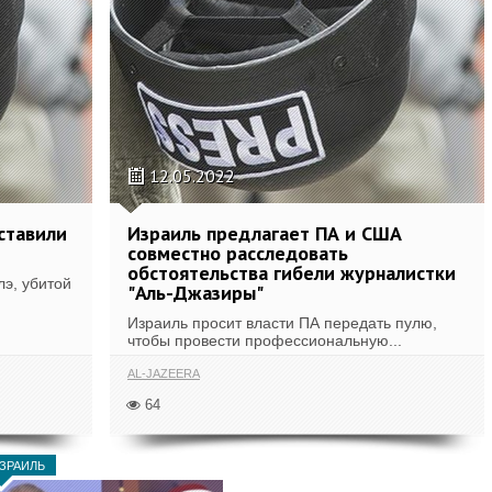
12.05.2022
ставили
Израиль предлагает ПА и США
совместно расследовать
обстоятельства гибели журналистки
лэ, убитой
"Аль-Джазиры"
Израиль просит власти ПА передать пулю,
чтобы провести профессиональную...
AL-JAZEERA
64
ЗРАИЛЬ