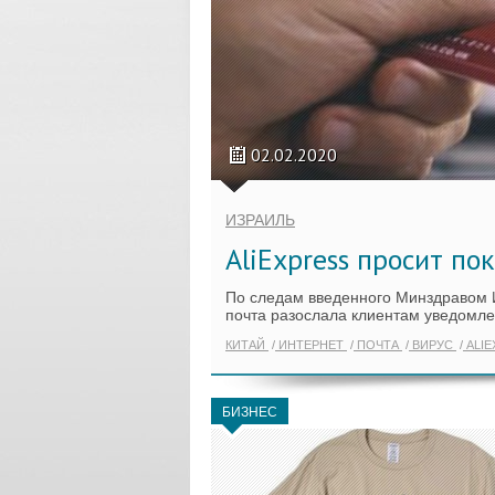
02.02.2020
ИЗРАИЛЬ
AliExpress просит по
По следам введенного Минздравом 
почта разослала клиентам уведомле
КИТАЙ
ИНТЕРНЕТ
ПОЧТА
ВИРУС
ALIE
БИЗНЕС