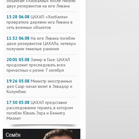
объектам «Хизбаллы» после гибели
двух резервистов на юге Ливана
13:28 06.08
ЦАХАЛ: «Хизбалла»
превратила деревни юга Ливана в
сеть военных объектов
11:52 06.08
На юге Ливана погибли
двое резервистов ЦАХАЛа, четверо
получили тяжелые ранения
20:01 05.08
Замир в Газе: ЦАХАЛ
продолжит преследовать всех
причастных к резне 7 октября
19:26 05.08
Министр иностранных
дел Саар начал визит в Эквадор и
Колумбию
17:50 05.08
ЦАХАЛ представил
расследование теракта, в котором
погибли Юваль Эзра и Бениягу
Меллет