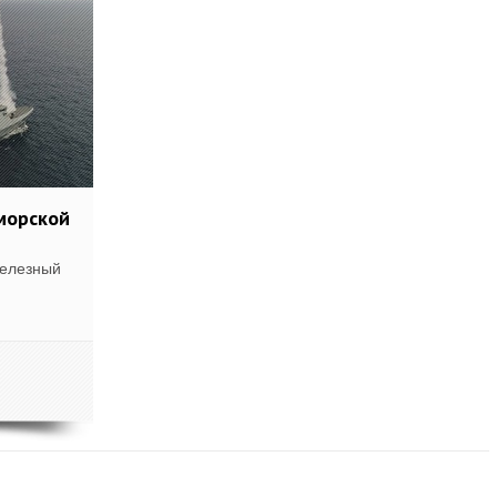
морской
Железный
АТЬ ЕЩЁ ПО ТЕГУ "C-DOME"