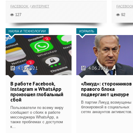
FACEBOOK
ИНТЕРНЕТ
FACEBOO
127
92
НАУКА И ТЕХНОЛОГИИ
ИЗРАИЛЬ
4.10.2021
4.06.2021
В работе Facebook,
«Ликуд»: сторонников
Instagram и WhatsApp
правого блока
произошел глобальный
подвергают цензуре
сбой
В партии Ликуд возмущены
блокировкой в социальных
Пользователи по всему миру
сетях аккаунтов активистов.
сообщают о сбоях в работе
мессенджера WhatsApp, а
также проблемах с доступом
к...