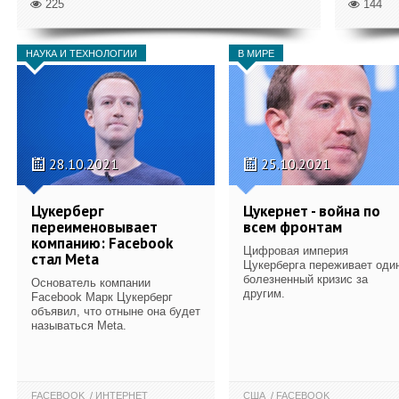
225
144
НАУКА И ТЕХНОЛОГИИ
В МИРЕ
28.10.2021
25.10.2021
Цукерберг
Цукернет - война по
переименовывает
всем фронтам
компанию: Facebook
Цифровая империя
стал Meta
Цукерберга переживает оди
болезненный кризис за
Основатель компании
другим.
Facebook Марк Цукерберг
объявил, что отныне она будет
называться Meta.
FACEBOOK
ИНТЕРНЕТ
США
FACEBOOK