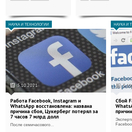
НАУКА И ТЕХНОЛОГИИ
НАУКА И 
5.10.2021
5.10
Работа Facebook, Instagram и
Сбой F
WhatsApp восстановлена: названа
WhatsA
причина сбоя, Цукерберг потерял за
причи
7 часов 7 млрд долл
Эксперт
Facebook
После семичасового...