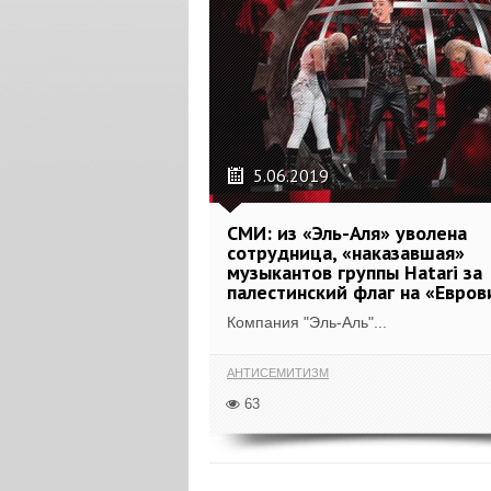
5.06.2019
СМИ: из «Эль-Аля» уволена
сотрудница, «наказавшая»
музыкантов группы Hatari за
палестинский флаг на «Евро
Компания "Эль-Аль"...
АНТИСЕМИТИЗМ
63