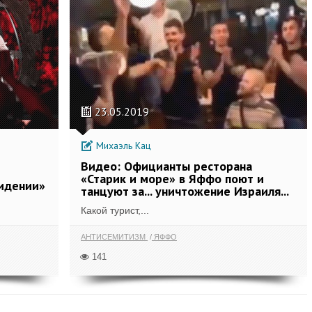
23.05.2019
Михаэль Кац
Видео: Официанты ресторана
«Старик и море» в Яффо поют и
видении»
танцуют за... уничтожение Израиля...
Какой турист,...
АНТИСЕМИТИЗМ
ЯФФО
141