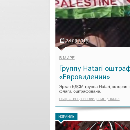
24.09.2019
В МИРЕ
Группу Hatari оштра
«Евровидении»
Яркая БДСМ-группа Hatari, которая 
флаги, оштрафована.
ОБЩЕСТВО
ЕВРОВИДЕНИЕ
HATARI
ИЗРАИЛЬ