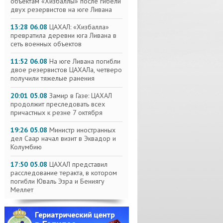
объектам «Хизбаллы» после гибели
двух резервистов на юге Ливана
13:28 06.08
ЦАХАЛ: «Хизбалла»
превратила деревни юга Ливана в
сеть военных объектов
11:52 06.08
На юге Ливана погибли
двое резервистов ЦАХАЛа, четверо
получили тяжелые ранения
20:01 05.08
Замир в Газе: ЦАХАЛ
продолжит преследовать всех
причастных к резне 7 октября
19:26 05.08
Министр иностранных
дел Саар начал визит в Эквадор и
Колумбию
17:50 05.08
ЦАХАЛ представил
расследование теракта, в котором
погибли Юваль Эзра и Бениягу
Меллет