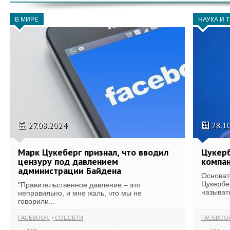
В МИРЕ
НАУКА И 
27.08.2024
28.1
Марк Цукеберг признал, что вводил
Цукер
цензуру под давлением
компан
администрации Байдена
Основат
Цукербе
"Правительственное давление – это
называт
неправильно, и мне жаль, что мы не
говорили...
FACEBOOK
СОЦСЕТИ
FACEBOO