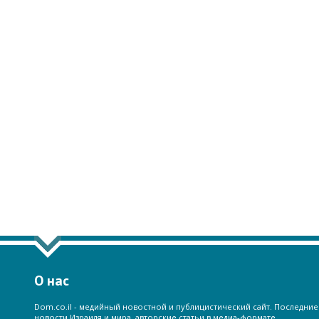
О нас
Dom.co.il - медийный новостной и публицистический сайт. Последние
новости Израиля и мира, авторские статьи в медиа-формате.