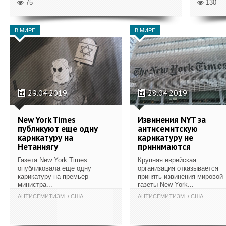
75
130
В МИРЕ
В МИРЕ
29.04.2019
28.04.2019
New York Times
Извинения NYT за
публикуют еще одну
антисемитскую
карикатуру на
карикатуру не
Нетаниягу
принимаются
Газета New York Times
Крупная еврейская
опубликовала еще одну
организация отказывается
карикатуру на премьер-
принять извинения мировой
министра...
газеты New York...
АНТИСЕМИТИЗМ
США
АНТИСЕМИТИЗМ
США