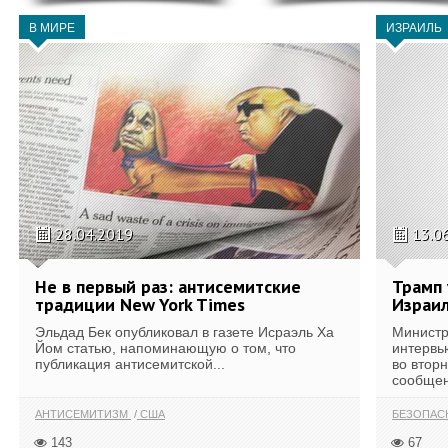
В МИРЕ
ИЗРАИЛЬ
28.04.2019
13.0
Не в первый раз: антисемитские
Трамп 
традиции New York Times
Израи
Эльдад Бек опубликовал в газете Исраэль Ха
Министр
Йом статью, напоминающую о том, что
интервь
публикация антисемитской...
во втор
сообщен
АНТИСЕМИТИЗМ
США
БЕЗОПАС
143
67