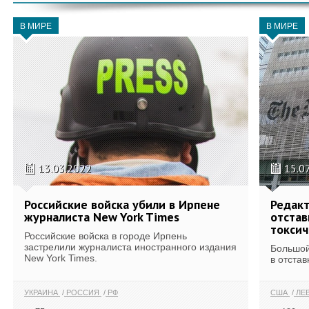
В МИРЕ
В МИРЕ
13.03.2022
15.0
Российские войска убили в Ирпене
Редакт
журналиста New York Times
отстав
токси
Российские войска в городе Ирпень
застрелили журналиста иностранного издания
Большой
New York Times.
в отстав
УКРАИНА
РОССИЯ
РФ
США
ЛЕ