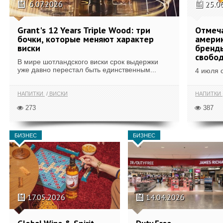
6.07.2026
25.0
Grant's 12 Years Triple Wood: три
Отмеч
бочки, которые меняют характер
америк
виски
бренды
свобо
В мире шотландского виски срок выдержки
уже давно перестал быть единственным...
4 июля 
НАПИТКИ
ВИСКИ
НАПИТКИ
273
387
БИЗНЕС
БИЗНЕС
17.05.2026
14.04.2026