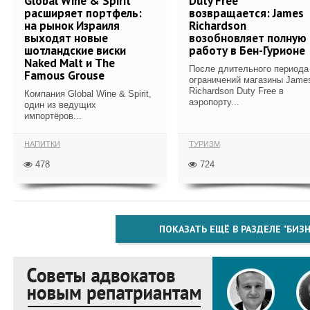
Global Wine & Spirit
Duty Free
расширяет портфель:
возвращается: James
на рынок Израиля
Richardson
выходят новые
возобновляет полную
шотландские виски
работу в Бен-Гурионе
Naked Malt и The
После длительного периода
Famous Grouse
ограничений магазины Jame
Richardson Duty Free в
Компания Global Wine & Spirit,
аэропорту...
один из ведущих
импортёров...
НАПИТКИ
ТУРИЗМ
478
724
ПОКАЗАТЬ ЕЩЁ В РАЗДЕЛЕ "БИЗН