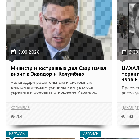
5.08.2026
5.08
Министр иностранных дел Саар начал
ЦАХАЛ
визит в Эквадор и Колумбию
теракт
Эзра и
«Благодаря решительным и системным
дипломатическим усилиям нам удалось
Пресс-с
укрепить и обновить отношения Израиля...
расслед
КОЛУМБИЯ
ЦАХАЛ
Т
204
193
ИЗРАИЛЬ
ИЗРАИЛЬ