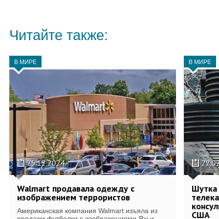
Читайте также:
В МИРЕ
В МИРЕ
25.12.2024
22.0
Walmart продавала одежду с
Шутка 
изображением террористов
телека
консул
Американская компания Walmart изъяла из
США
продажи футболки с изображениями Яхьи