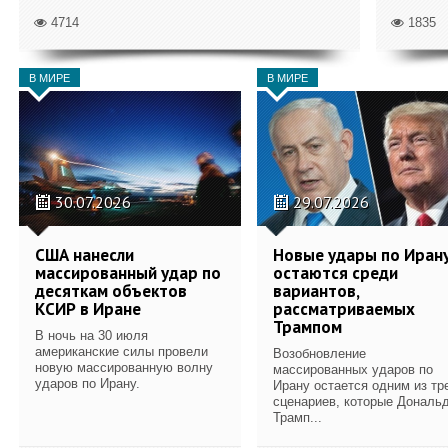
4714
1835
В МИРЕ
В МИРЕ
30.07.2026
29.07.2026
США нанесли
Новые удары по Иран
массированный удар по
остаются среди
десяткам объектов
вариантов,
КСИР в Иране
рассматриваемых
Трампом
В ночь на 30 июля
американские силы провели
Возобновление
новую массированную волну
массированных ударов по
ударов по Ирану.
Ирану остается одним из тр
сценариев, которые Дональ
Трамп...