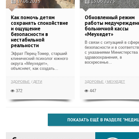
17.06.2025
15.06.2025
Как помочь детям
Обновленный режим
сохранять спокойствие
работы медучрежден
и ощущение
больничной кассы
безопасности в
«Меухедет»
нестабильной
В связи с ситуацией в сфер
реальности
безопасности и в соответст
с указаниями Министерства
Эфрат Перец-Томер, старший
здравоохранения, в
клинический психолог южного
воскресенье...
округа «Меухедет»,
объясняет, как создать...
ЗДОРОВЬЕ
ДЕТИ
ЗДОРОВЬЕ
МЕУХЕДЕТ
372
447
ПОКАЗАТЬ ЕЩЁ В РАЗДЕЛЕ "МЕДИ