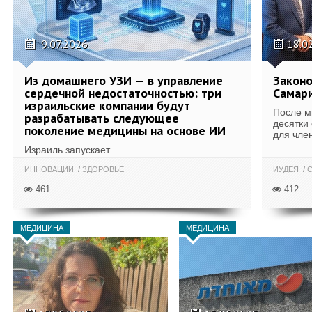
9.07.2026
18.0
Из домашнего УЗИ — в управление
Законо
сердечной недостаточностью: три
Самари
израильские компании будут
После м
разрабатывать следующее
десятки
поколение медицины на основе ИИ
для член
Израиль запускает...
ИННОВАЦИИ
ЗДОРОВЬЕ
ИУДЕЯ
С
461
412
МЕДИЦИНА
МЕДИЦИНА