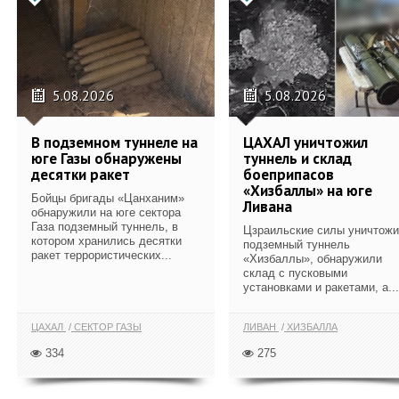
5.08.2026
5.08.2026
В подземном туннеле на
ЦАХАЛ уничтожил
юге Газы обнаружены
туннель и склад
десятки ракет
боеприпасов
«Хизбаллы» на юге
Бойцы бригады «Цанханим»
Ливана
обнаружили на юге сектора
Газа подземный туннель, в
Цзраильские силы уничтож
котором хранились десятки
подземный туннель
ракет террористических...
«Хизбаллы», обнаружили
склад с пусковыми
установками и ракетами, а...
ЦАХАЛ
СЕКТОР ГАЗЫ
ЛИВАН
ХИЗБАЛЛА
334
275