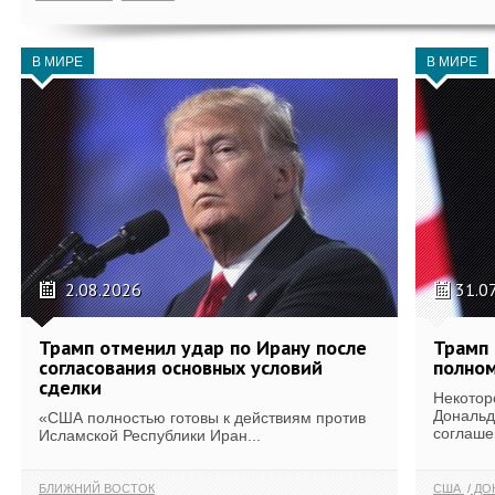
В МИРЕ
В МИРЕ
2.08.2026
31.0
Трамп отменил удар по Ирану после
Трамп 
согласования основных условий
полном
сделки
Некотор
Дональд
«США полностью готовы к действиям против
соглаше
Исламской Республики Иран...
БЛИЖНИЙ ВОСТОК
США
ДОН