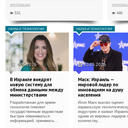
ИННОВАЦИИ
ИННОВАЦ
531
446
НАУКА И ТЕХНОЛОГИИ
НАУКА И ТЕХНОЛОГИИ
4.06.2026
20.05.2026
В Израиле внедрят
Маск: Израиль —
новую систему для
мировой лидер по
обмена данными между
инновациям на душу
министерствами
населения
Разработанная для армии
Илон Маск высоко оценил
технология поможет
израильскую технологическ
государственным ведомствам
индустрию и назвал Израил
быстрее обмениваться
одним из мировых лидеров 
информацией, принимать...
количеству...