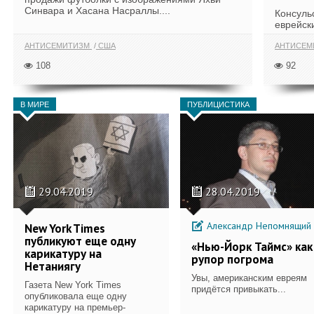
Синвара и Хасана Насраллы....
Консуль
еврейск
извинени
АНТИСЕМИТИЗМ
США
АНТИСЕМ
108
92
В МИРЕ
ПУБЛИЦИСТИКА
29.04.2019
28.04.2019
Александр Непомнящий
New York Times
публикуют еще одну
«Нью-Йорк Таймс» как
карикатуру на
рупор погрома
Нетаниягу
Увы, американским евреям
Газета New York Times
придётся привыкать...
опубликовала еще одну
карикатуру на премьер-