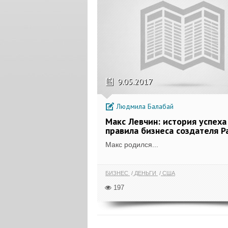
9.05.2017
Людмила Балабай
Макс Левчин: история успеха
правила бизнеса создателя P
Макс родился...
БИЗНЕС
ДЕНЬГИ
США
197