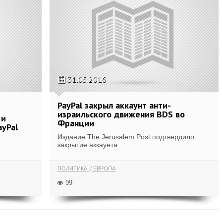
31.05.2016
PayPal закрыл аккаунт анти-
израильского движения BDS во
 и
Франции
ayPal
Издание The Jerusalem Post подтвердило
закрытие аккаунта.
ПОЛИТИКА
ЕВРОПА
99