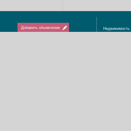
Добавить объявление
Недвижимость 
Апартаменты в
Вход / Регистрация
Квартиры в Из
Агенты по нед
Агентства по н
Отдых в Израи
Туризм в Изра
Краткосрочная 
О нас
Аренда в Изра
Новости
Покупка кварти
Реклама
Продажа кварт
Карта сайта
Доска объявле
Пользовательское соглашение
Дома, виллы, к
Политика конфиденциальности
Купить квартир
Свяжитесь с нами
Циммеры в Изр
Мы в Facebook
Гостевые дома
Изменить cookies предпочтения
Адвокаты в Из