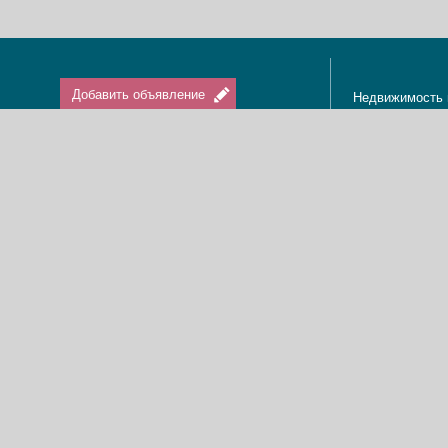
Добавить объявление
Недвижимость 
Апартаменты в
Вход / Регистрация
Квартиры в Из
Агенты по нед
Агентства по н
Отдых в Израи
Туризм в Изра
Краткосрочная 
О нас
Аренда в Изра
Новости
Покупка кварти
Реклама
Продажа кварт
Карта сайта
Доска объявле
Пользовательское соглашение
Дома, виллы, к
Политика конфиденциальности
Купить квартир
Свяжитесь с нами
Циммеры в Изр
Мы в Facebook
Гостевые дома
Изменить cookies предпочтения
Адвокаты в Из