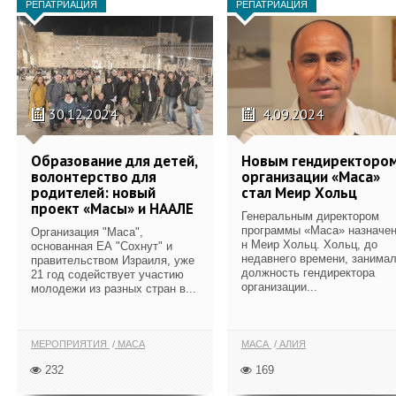
РЕПАТРИАЦИЯ
РЕПАТРИАЦИЯ
30.12.2024
4.09.2024
Образование для детей,
Новым гендиректоро
волонтерство для
организации «Маса»
родителей: новый
стал Меир Хольц
проект «Масы» и НААЛЕ
Генеральным директором
программы «Маса» назначен
Организация "Маса",
н Меир Хольц. Хольц, до
основанная ЕА "Сохнут" и
недавнего времени, занима
правительством Израиля, уже
должность гендиректора
21 год содействует участию
организации...
молодежи из разных стран в...
МЕРОПРИЯТИЯ
МАСА
МАСА
АЛИЯ
232
169