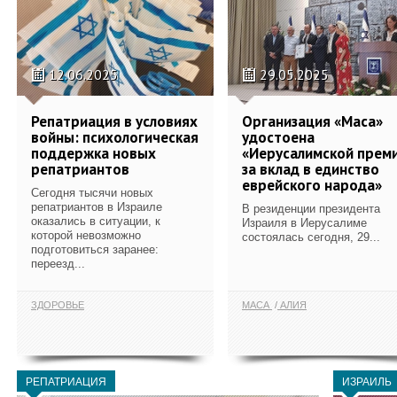
12.06.2025
29.05.2025
Репатриация в условиях
Организация «Маса»
войны: психологическая
удостоена
поддержка новых
«Иерусалимской прем
репатриантов
за вклад в единство
еврейского народа»
Сегодня тысячи новых
репатриантов в Израиле
В резиденции президента
оказались в ситуации, к
Израиля в Иерусалиме
которой невозможно
состоялась сегодня, 29...
подготовиться заранее:
переезд...
ЗДОРОВЬЕ
МАСА
АЛИЯ
РЕПАТРИАЦИЯ
ИЗРАИЛЬ