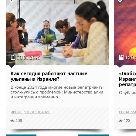
30.03.2025
10.0
Как сегодня работают частные
«Глобс
ульпаны в Израиле?
Израил
репатр
В конце 2024 года многие новые репатрианты
столкнулись с проблемой: Министерство алии
Опублик
и интеграции временно...
ИВРИТ
ОБРАЗОВАНИЕ
РЕПАТРИ
406
123