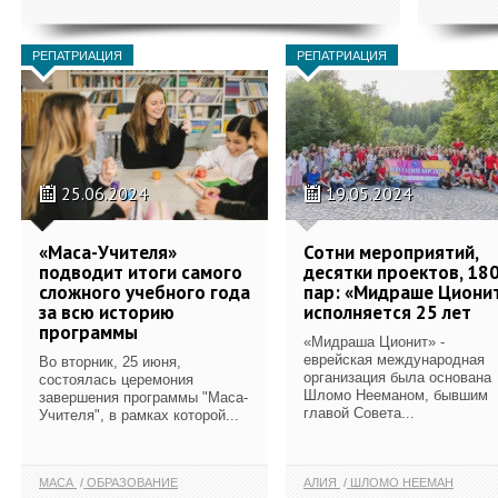
РЕПАТРИАЦИЯ
РЕПАТРИАЦИЯ
25.06.2024
19.05.2024
«Маса-Учителя»
Сотни мероприятий,
подводит итоги самого
десятки проектов, 18
сложного учебного года
пар: «Мидраше Циони
за всю историю
исполняется 25 лет
программы
«Мидраша Ционит» -
еврейская международная
Во вторник, 25 июня,
организация была основана
состоялась церемония
Шломо Нееманом, бывшим
завершения программы "Маса-
главой Совета...
Учителя", в рамках которой...
МАСА
ОБРАЗОВАНИЕ
АЛИЯ
ШЛОМО НЕЕМАН