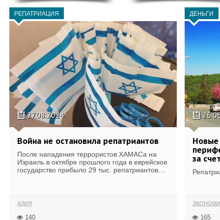
РЕПАТРИАЦИЯ
ДЕНЬГИ
27.08.2024
26.0
Война не остановила репатриантов
Новые 
периф
После нападения террористов ХАМАСа на
за сче
Израиль в октябре прошлого года в еврейское
государство прибыло 29 тыс. репатриантов....
Репатри
АЛИЯ
ЭКОНОМИ
140
165