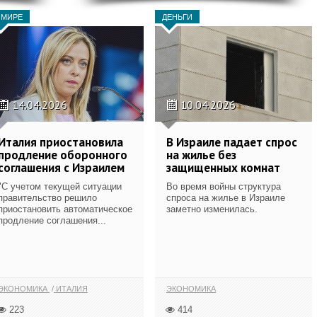
 МИРЕ
ДЕНЬГИ
14.04.2026
10.04.2026
Италия приостановила
В Израиле падает спрос
продление оборонного
на жилье без
соглашения с Израилем
защищенных комнат
"С учетом текущей ситуации
Во время войны структура
правительство решило
спроса на жилье в Израиле
приостановить автоматическое
заметно изменилась.
продление соглашения...
ЭКОНОМИКА
ИТАЛИЯ
ЭКОНОМИКА
223
414