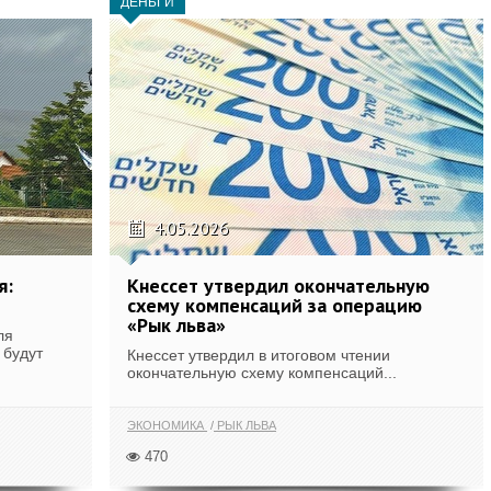
ДЕНЬГИ
4.05.2026
я:
Кнессет утвердил окончательную
схему компенсаций за операцию
«Рык льва»
ля
 будут
Кнессет утвердил в итоговом чтении
окончательную схему компенсаций...
ЭКОНОМИКА
РЫК ЛЬВА
470