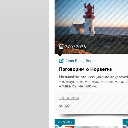
27.07.2026
Сеня Вальдберг
Поговорим о Норвегии
Называйте это «социал-демократие
«коммунизмом», «марксизмом» или
«лишь бы не Биби»...
ЭКОНОМИКА
392
ИЗРАИЛЬ
И