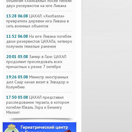
объектам «Хизбаллы» после гибели
двух резервистов на юге Ливана
13:28 06.08
ЦАХАЛ: «Хизбалла»
превратила деревни юга Ливана в
сеть военных объектов
11:52 06.08
На юге Ливана погибли
двое резервистов ЦАХАЛа, четверо
получили тяжелые ранения
20:01 05.08
Замир в Газе: ЦАХАЛ
продолжит преследовать всех
причастных к резне 7 октября
19:26 05.08
Министр иностранных
дел Саар начал визит в Эквадор и
Колумбию
17:50 05.08
ЦАХАЛ представил
расследование теракта, в котором
погибли Юваль Эзра и Бениягу
Меллет