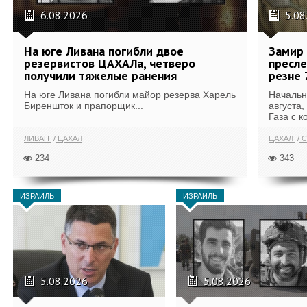
6.08.2026
5.08
На юге Ливана погибли двое
Замир 
резервистов ЦАХАЛа, четверо
пресле
получили тяжелые ранения
резне 
На юге Ливана погибли майор резерва Харель
Начальн
Биреншток и прапорщик...
августа,
Газа с к
ЛИВАН
ЦАХАЛ
ЦАХАЛ
С
234
343
ИЗРАИЛЬ
ИЗРАИЛЬ
5.08.2026
5.08.2026