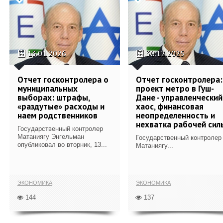
13.01.2026
30.12.2025
Отчет госконтролера о
Отчет госконтролера:
муниципальных
проект метро в Гуш-
выборах: штрафы,
Дане - управленческий
«раздутые» расходы и
хаос, финансовая
наем родственников
неопределенность и
нехватка рабочей сил
Государственный контролер
Матаниягу Энгельман
Государственный контролер
опубликовал во вторник, 13...
Матаниягу...
ЭКОНОМИКА
ЭКОНОМИКА
144
137