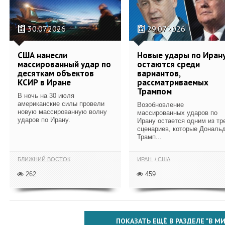
30.07.2026
29.07.2026
США нанесли
Новые удары по Иран
массированный удар по
остаются среди
десяткам объектов
вариантов,
КСИР в Иране
рассматриваемых
Трампом
В ночь на 30 июля
американские силы провели
Возобновление
новую массированную волну
массированных ударов по
ударов по Ирану.
Ирану остается одним из тр
сценариев, которые Дональ
Трамп...
БЛИЖНИЙ ВОСТОК
ИРАН
США
262
459
ПОКАЗАТЬ ЕЩЁ В РАЗДЕЛЕ "В МИ