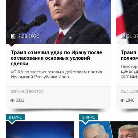
2.08.2026
31.0
Трамп отменил удар по Ирану после
Трамп 
согласования основных условий
полном
сделки
Некотор
Дональд
«США полностью готовы к действиям против
соглаше
Исламской Республики Иран...
БЛИЖНИЙ ВОСТОК
США
ДОН
5332
1840
В МИРЕ
В МИРЕ