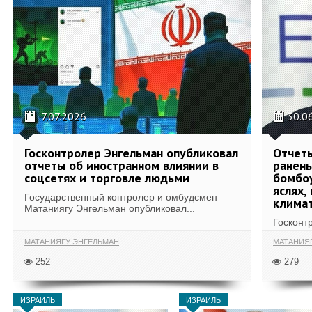
7.07.2026
30.0
Госконтролер Энгельман опубликовал
Отчеты
отчеты об иностранном влиянии в
ранены
соцсетях и торговле людьми
бомбоу
яслях,
Государственный контролер и омбудсмен
климат
Матаниягу Энгельман опубликовал...
Госконт
МАТАНИЯГУ ЭНГЕЛЬМАН
МАТАНИЯ
252
279
ИЗРАИЛЬ
ИЗРАИЛЬ