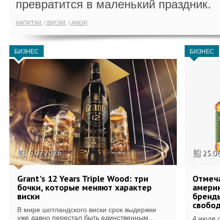
превратится в маленький праздник.
НАПИТКИ
ВИСКИ
AMOR
БИЗНЕС
БИЗНЕС
6.07.2026
25.0
Grant's 12 Years Triple Wood: три
Отмеч
бочки, которые меняют характер
америк
виски
бренды
свобо
В мире шотландского виски срок выдержки
уже давно перестал быть единственным...
4 июля 