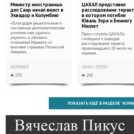
Министр иностранных
ЦАХАЛ представил
дел Саар начал визит в
расследование теракт
Эквадор и Колумбию
в котором погибли
Юваль Эзра и Бениягу
«Благодаря решительным и
Меллет
системным дипломатическим
усилиям нам удалось
Пресс-служба ЦАХАЛа
укрепить и обновить
сообщила о выводах
отношения Израиля со
расследования теракта,
многими странами Латинской
произошедшего 24 июля на
Америки....
окраине...
КОЛУМБИЯ
ЦАХАЛ
ТЕРАКТ
270
258
ПОКАЗАТЬ ЕЩЁ В РАЗДЕЛЕ "ИЗРА