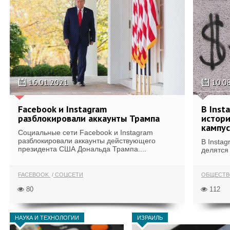
16.01.2021
10.0
Facebook и Instagram
В Inst
разблокировали аккаунты Трампа
истори
кампус
Социальные сети Facebook и Instagram
разблокировали аккаунты действующего
В Instag
президента США Дональда Трампа....
делятся 
FACEBOOK
СОЦСЕТИ
ОБЩЕСТВ
80
112
НАУКА И ТЕХНОЛОГИИ
ИЗРАИЛЬ