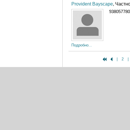
Provident Bayscape
, Частн
938057780
Подробно...
|
2
|