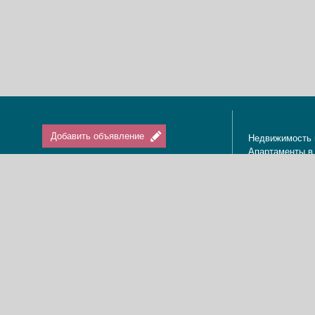
Добавить объявление
Недвижимость 
Апартаменты в
Вход / Регистрация
Квартиры в Из
Агенты по нед
Агентства по н
Отдых в Израи
Туризм в Изра
Краткосрочная 
О нас
Аренда в Изра
Новости
Покупка кварти
Реклама
Продажа кварт
Карта сайта
Доска объявле
Пользовательское соглашение
Дома, виллы, к
Политика конфиденциальности
Купить квартир