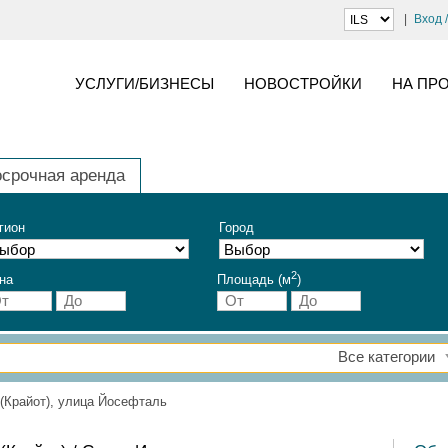
Вход 
УСЛУГИ/БИЗНЕСЫ
НОВОСТРОЙКИ
НА ПР
осрочная аренда
гион
Город
2
на
Площадь (м
)
Все категории
(Крайот), улица Йосефталь