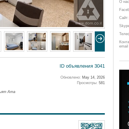
О нас
Faceb
Сайт:
Skyp
Теле
Конт
email
ID объявления 3041
Обновлено:
May 14, 2026
Просмотры:
581
рьят Ата