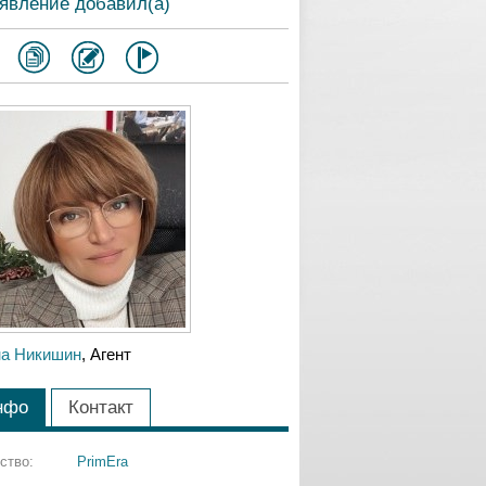
явление добавил(а)
а Никишин
, Агент
нфо
Контакт
ство:
PrimEra