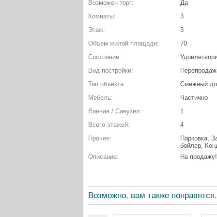
Возможен торг:
Да
Комнаты:
3
Этаж:
3
Объем жилой площади:
70
Состояние:
Удовлетвор
Вид постройки:
Перепродаж
Тип объекта:
Смежный д
Мебель:
Частично
Ванная / Санузел:
1
Всего этажей:
4
Прочее:
Парковка, З
бойлер, Кон
Описание:
На продажу!
Возможно, вам также понравятся.