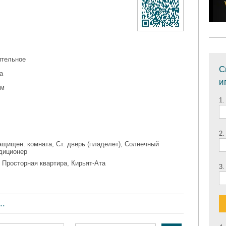
ительное
С
а
и
ом
1.
2.
ащищен. комната, Ст. дверь (пладелет), Солнечный
диционер
 Просторная квартира, Кирьят-Ата
3.
..