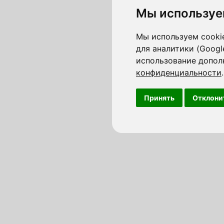
Мы используе
Мы используем cookie
для аналитики (Googl
использование допол
конфиденциальности
.
Принять
Отклони
Недвижимость в Израиле
Квартиры в 
Апартаменты в Израиле
Квартиры в 
Квартиры в Израиле
Квартиры в 
Агенты по недвижимости в Израиле
Квартиры в
Агентства по недвижимости в Израиле
Квартиры в 