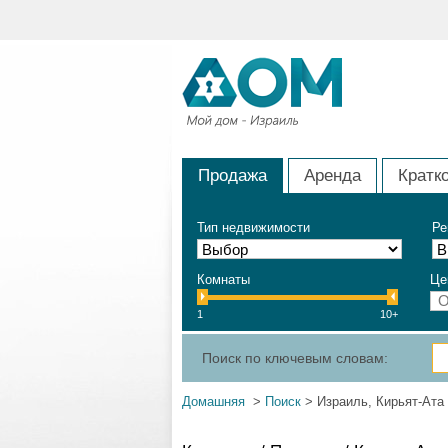
Продажа
Аренда
Кратк
Тип недвижимости
Ре
Комнаты
Це
1
10+
Поиск по ключевым словам:
Домашняя
>
Поиск
> Израиль, Кирьят-Ата 