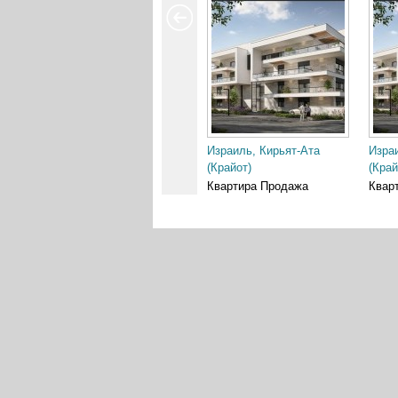
Израиль, Кирьят-Ата
Изра
(Крайот)
(Край
Квартира Продажа
Квар
2 150 000 ₪
2 950