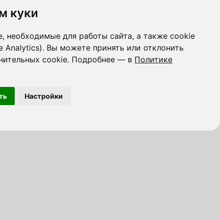
м куки
, необходимые для работы сайта, а также cookie
e Analytics). Вы можете принять или отклонить
нительных cookie. Подробнее — в
Политике
ть
Настройки
Иерусалиме
Тель-Авиве
Бат-Яме
 Хайфе
Беэр-Шеве