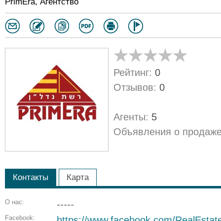
PrimEra, Агентство
Рейтинг:
0
Отзывов:
0
Агенты:
5
Объявления о продаже
Контакты
Карта
О нас:
-----
Facebook:
https://www.facebook.com/RealEstat