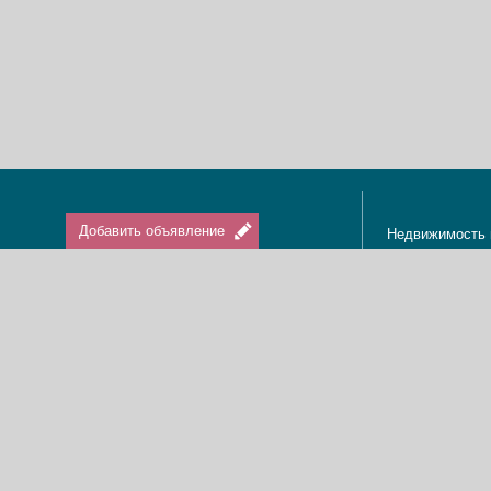
Добавить объявление
Недвижимость 
Апартаменты в
Вход / Регистрация
Квартиры в Из
Агенты по нед
Агентства по н
Отдых в Израи
Туризм в Изра
Краткосрочная 
О нас
Аренда в Изра
Новости
Покупка кварти
Реклама
Продажа кварт
Карта сайта
Доска объявле
Пользовательское соглашение
Дома, виллы, к
Политика конфиденциальности