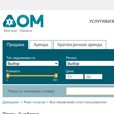
УСЛУГИ/БИ
Продажа
Аренда
Краткосрочная аренда
Тип недвижимости
Регион
Комнаты
Цена
1
10+
Поиск по ключевым словам:
Домашняя
>
Фаин нэхасим
> Все объявления этого пользователя