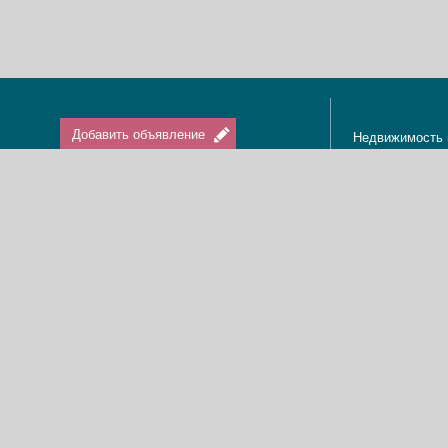
Добавить объявление
Недвижимость 
Апартаменты в
Вход / Регистрация
Квартиры в Из
Агенты по нед
Агентства по н
Отдых в Израи
Туризм в Изра
Краткосрочная 
О нас
Аренда в Изра
Новости
Покупка кварти
Реклама
Продажа кварт
Карта сайта
Доска объявле
Пользовательское соглашение
Дома, виллы, к
Политика конфиденциальности
Купить квартир
Свяжитесь с нами
Циммеры в Изр
Мы в Facebook
Гостевые дома
Изменить cookies предпочтения
Адвокаты в Из