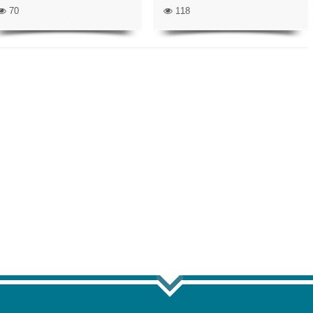
70
118
ТЬ ЕЩЁ ПО ТЕГУ "WHATSAPP"