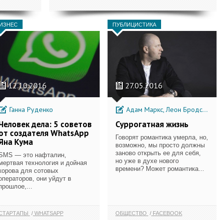
ИЗНЕС
ПУБЛИЦИСТИКА
12.10.2016
27.05.2016
Ганна Руденко
Адам Маркс, Леон Бродский
Человек дела: 5 советов
Суррогатная жизнь
от создателя WhatsApp
Говорят романтика умерла, но,
Яна Кума
возможно, мы просто должны
заново открыть ее для себя,
SMS — это нафталин,
но уже в духе нового
мертвая технология и дойная
времени? Может романтика...
корова для сотовых
операторов, они уйдут в
прошлое,...
СТАРТАПЫ
WHATSAPP
ОБЩЕСТВО
FACEBOOK