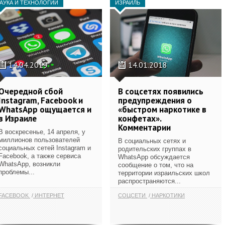
АУКА И ТЕХНОЛОГИИ
ИЗРАИЛЬ
14.04.2019
14.01.2018
Очередной сбой
В соцсетях появились
Instagram, Facebook и
предупреждения о
WhatsApp ощущается и
«быстром наркотике в
в Израиле
конфетах».
Комментарии
В воскресенье, 14 апреля, у
миллионов пользователей
В социальных сетях и
социальных сетей Instagram и
родительских группах в
Facebook, а также сервиса
WhatsApp обсуждается
WhatsApp, возникли
сообщение о том, что на
проблемы...
территории израильских школ
распространяются...
FACEBOOK
ИНТЕРНЕТ
СОЦСЕТИ
НАРКОТИКИ