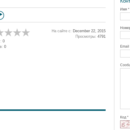
Кон
Имя *
Номер
На сайте с:
December 22, 2015
Просмотры:
4791
:
0
в:
0
Email 
Сообщ
Код *