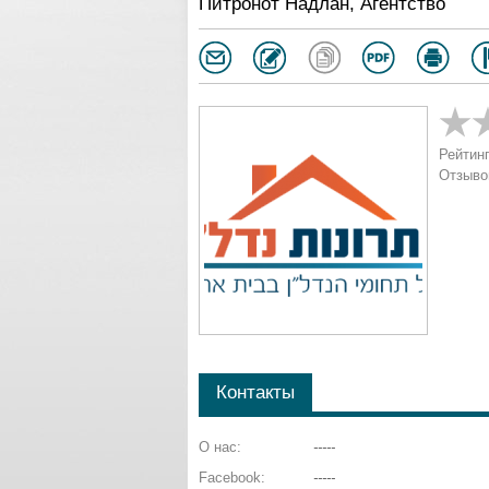
Питронот Надлан, Агентство
Рейтинг
Отзыво
Контакты
О нас:
-----
Facebook:
-----