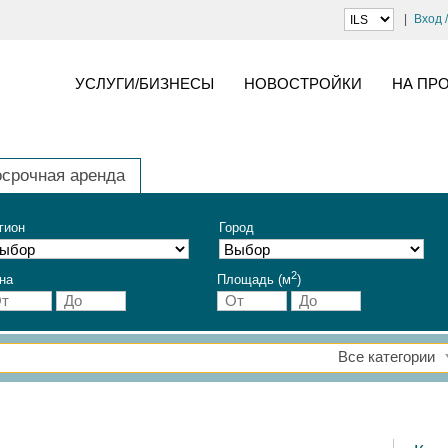
Вход 
УСЛУГИ/БИЗНЕСЫ
НОВОСТРОЙКИ
НА ПР
осрочная аренда
гион
Город
2
на
Площадь (м
)
Все категории