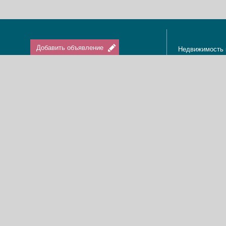
Добавить объявление
Недвижимость 
Апартаменты в
Вход / Регистрация
Квартиры в Из
Агенты по нед
Агентства по н
Отдых в Израи
Туризм в Изра
Краткосрочная 
О нас
Аренда в Изра
Новости
Покупка кварти
Реклама
Продажа кварт
Карта сайта
Доска объявле
Пользовательское соглашение
Дома, виллы, к
Политика конфиденциальности
Купить квартир
Свяжитесь с нами
Циммеры в Изр
Мы в Facebook
Гостевые дома
Изменить cookies предпочтения
Адвокаты в Из