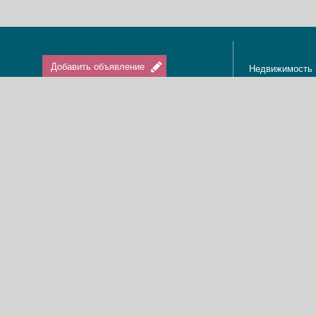
Добавить объявление
Недвижимость 
Апартаменты в
Вход / Регистрация
Квартиры в Из
Агенты по нед
Агентства по н
Отдых в Израи
Туризм в Изра
Краткосрочная 
О нас
Аренда в Изра
Новости
Покупка кварти
Реклама
Продажа кварт
Карта сайта
Доска объявле
Пользовательское соглашение
Дома, виллы, к
Политика конфиденциальности
Купить квартир
Свяжитесь с нами
Циммеры в Изр
Мы в Facebook
Гостевые дома
Изменить cookies предпочтения
Адвокаты в Из