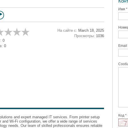
Кон
Имя *
Номер
На сайте с:
March 18, 2025
Просмотры:
1036
:
0
в:
0
Email 
Сообщ
Код *
olutions and expert managed IT services. From printer setup
r and Wi-Fi configuration, we offer a wide range of services
ology needs. Our team of skilled professionals ensures reliable