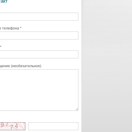
такт
 телефона *
*
ение (необязательное)