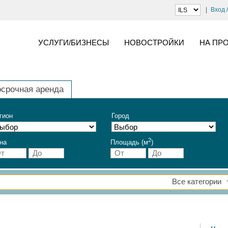
Вход 
УСЛУГИ/БИЗНЕСЫ
НОВОСТРОЙКИ
НА ПР
осрочная аренда
гион
Город
2
на
Площадь (м
)
Все категории