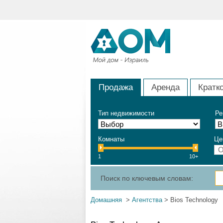
Продажа
Аренда
Кратк
Тип недвижимости
Ре
Комнаты
Це
1
10+
Поиск по ключевым словам:
Домашняя
>
Агентства
> Bios Technology