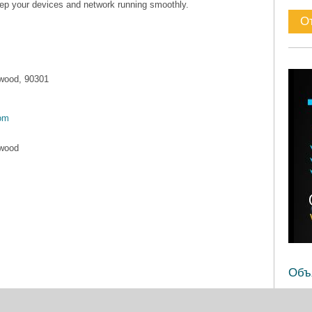
keep your devices and network running smoothly.
ewood, 90301
om
ewood
Объ