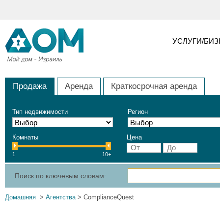
УСЛУГИ/БИ
Продажа
Аренда
Краткосрочная аренда
Тип недвижимости
Регион
Комнаты
Цена
1
10+
Поиск по ключевым словам:
Домашняя
>
Агентства
> ComplianceQuest