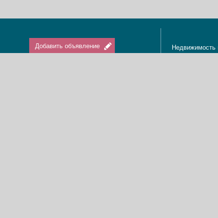
Добавить объявление
Недвижимость 
Апартаменты в
Вход / Регистрация
Квартиры в Из
Агенты по нед
Агентства по н
Отдых в Израи
Туризм в Изра
Краткосрочная 
О нас
Аренда в Изра
Новости
Покупка кварти
Реклама
Продажа кварт
Карта сайта
Доска объявле
Пользовательское соглашение
Дома, виллы, к
Политика конфиденциальности
Купить квартир
Свяжитесь с нами
Циммеры в Изр
Мы в Facebook
Гостевые дома
Изменить cookies предпочтения
Адвокаты в Из