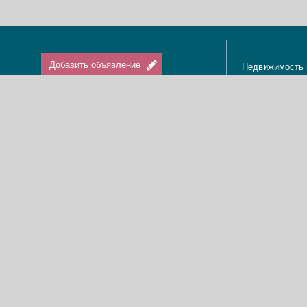
Добавить объявление
Недвижимость 
Апартаменты в
Вход / Регистрация
Квартиры в Из
Агенты по нед
Агентства по н
Отдых в Израи
Туризм в Изра
Краткосрочная 
О нас
Аренда в Изра
Новости
Покупка кварти
Реклама
Продажа кварт
Карта сайта
Доска объявле
Пользовательское соглашение
Дома, виллы, к
Политика конфиденциальности
Купить квартир
Свяжитесь с нами
Циммеры в Изр
Мы в Facebook
Гостевые дома
Изменить cookies предпочтения
Адвокаты в Из